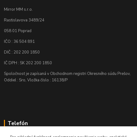
Mirror MM s.r.o.
Rastislavova 3489/24
058 01 Poprad
IČO : 36 504 891
DIČ : 202 200 1850
IČ DPH : SK 202 200 1850
Spoločnosť je zapísaná v Obchodnom registri Okresného súdu Prešov,
Oddiel : Sro, Vložka číslo : 16138/P
Telefón