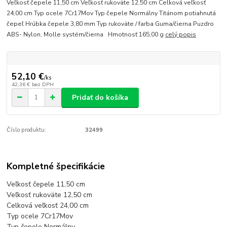
Veľkosť čepele 11,50 cm Veľkosť rukoväte 12,50 cm Celková veľkosť
24,00 cm Typ ocele 7Cr17Mov Typ čepele Normálny Titánom potiahnutá
čepeľ Hrúbka čepele 3,80 mm Typ rukoväte / farba Guma/čierna Puzdro
ABS- Nylon, Molle systém/čierna Hmotnosť 165,00 g
celý popis
52,10 €
/
ks
42,36 €
bez DPH
Pridať do košíka
Číslo produktu:
32499
Kompletné špecifikácie
Veľkosť čepele 11,50 cm
Veľkosť rukoväte 12,50 cm
Celková veľkosť 24,00 cm
Typ ocele 7Cr17Mov
Typ čepele Normálny