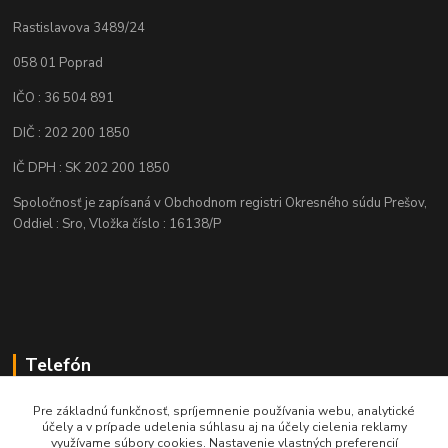
Rastislavova 3489/24
058 01 Poprad
IČO : 36 504 891
DIČ : 202 200 1850
IČ DPH : SK 202 200 1850
Spoločnosť je zapísaná v Obchodnom registri Okresného súdu Prešov,
Oddiel : Sro, Vložka číslo : 16138/P
Telefón
+421 905 622 625
Pre základnú funkčnosť, spríjemnenie používania webu, analytické
účely a v prípade udelenia súhlasu aj na účely cielenia reklamy
využívame súbory cookies. Nastavenie vlastných preferencií