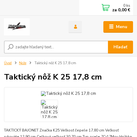
0
ks
za
0,00 €
Menu
Hľadať
Úvod
Nože
Taktický nôž K 25 17,8 cm
Taktický nôž K 25 17,8 cm
TAKTICKÝ BAJONET Značka K25 Veľkosť čepele 17,80 cm Veľkosť
rukoväte 12,90 cm Celková veľkosť 30,70 cm Typ ocele 7Cr17Mov Hrúbka