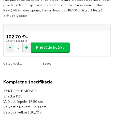
čepele 5,50 mm Typ rukoväte / farba : Gumená, hliník/čierna Puzdro
Pevný ABS-nylon, spona / čierna Hmotnosť 467,00 g Ostatné Rezač
drôtu
celý popis
102,70 €
/
ks
83,50 €
bez DPH
Pridať do košíka
Číslo produktu:
32067
Kompletné špecifikácie
TAKTICKÝ BAJONET
Značka K25
Veľkosť čepele 17,80 cm
Veľkosť rukoväte 12,90 cm
Celková veľkosť 30,70 cm