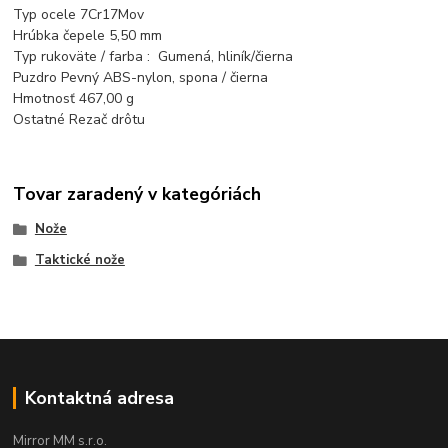
Typ ocele 7Cr17Mov
Hrúbka čepele 5,50 mm
Typ rukoväte / farba : Gumená, hliník/čierna
Puzdro Pevný ABS-nylon, spona / čierna
Hmotnosť 467,00 g
Ostatné Rezač drôtu
Tovar zaradený v kategóriách
Nože
Taktické nože
Kontaktná adresa
Mirror MM s.r.o.