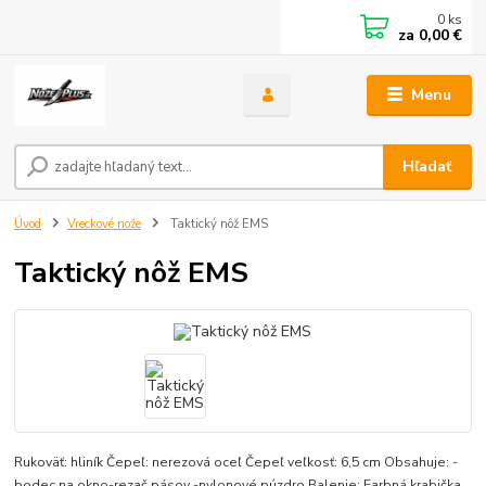
0
ks
za
0,00 €
Menu
Hľadať
Úvod
Vreckové nože
Taktický nôž EMS
Taktický nôž EMS
Rukoväť: hliník Čepeľ: nerezová oceľ Čepeľ veľkosť: 6,5 cm Obsahuje: -
bodec na okno-rezač pásov -nylonové púzdro Balenie: Farbná krabička