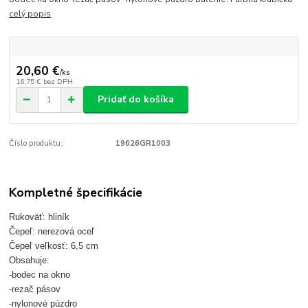
celý popis
20,60 €
/
ks
16,75 €
bez DPH
Pridať do košíka
Číslo produktu:
19626GR1003
Kompletné špecifikácie
Rukoväť: hliník
Čepeľ: nerezová oceľ
Čepeľ veľkosť: 6,5 cm
Obsahuje:
-bodec na okno
-rezač pásov
-nylonové púzdro