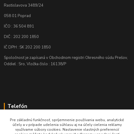
Rastislavova 3489/24
058 01 Poprad
IČO : 36 504 891
DIČ : 202 200 1850
IČ DPH : SK 202 200 1850
Spoločnosť je zapísaná v Obchodnom registri Okresného súdu Prešov,
Oddiel : Sro, Vložka číslo : 16138/P
Telefón
+421 905 622 625
Pre základnú funkčnosť, spríjemnenie používania webu, analytické
účely a v prípade udelenia súhlasu aj na účely cielenia reklamy
využívame súbory cookies. Nastavenie vlastných preferencií
obchod@nozeplus.sk