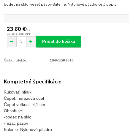
bodec na sklo -rezač pásov Balenie: Nylonové púzdro
celý popis
23,60 €
/
ks
19,19 €
bez DPH
Pridať do košíka
Číslo produktu:
19461GR1016
Kompletné špecifikácie
R
ukoväť: hliník
Čepeľ: nerezová oceľ
Čepeľ veľkosť: 8,1 cm
Obsahuje:
-bodec na sklo
-rezač pásov
Balenie: Nylonové púzdro