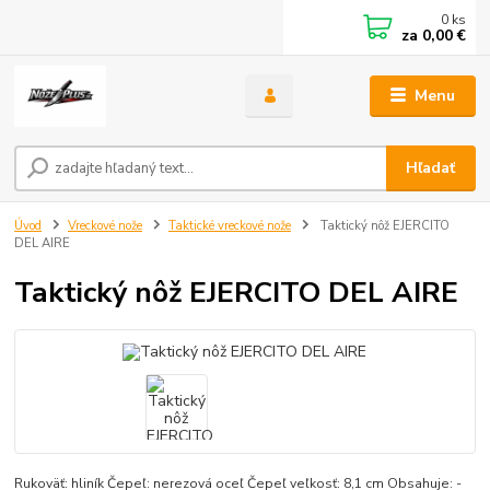
0
ks
za
0,00 €
Menu
Hľadať
Úvod
Vreckové nože
Taktické vreckové nože
Taktický nôž EJERCITO
DEL AIRE
Taktický nôž EJERCITO DEL AIRE
Rukoväť: hliník Čepeľ: nerezová oceľ Čepeľ veľkosť: 8,1 cm Obsahuje: -