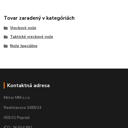
Tovar zaradený v kategóriách
Vreckové nože
Taktické vreckové nože
Nože špeciálne
Kontaktná adresa
Mirror MM s.r.o.
Rastislavova 3489/24
058 01 Poprad
IČO : 36 504 891