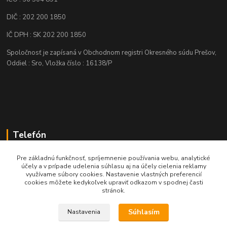
DIČ : 202 200 1850
IČ DPH : SK 202 200 1850
Spoločnosť je zapísaná v Obchodnom registri Okresného súdu Prešov,
Oddiel : Sro, Vložka číslo : 16138/P
Telefón
+421 905 622 625
Pre základnú funkčnosť, spríjemnenie používania webu, analytické
účely a v prípade udelenia súhlasu aj na účely cielenia reklamy
využívame súbory cookies. Nastavenie vlastných preferencií
obchod@nozeplus.sk
cookies môžete kedykoľvek upraviť odkazom v spodnej časti
stránok.
Súhlasím
Nastavenia