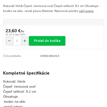
Rukoväť: hliník Čepeľ: nerezová oceľ Čepeľ veľkosť: 8,1 cm Obsahuje: -
bodec na sklo -rezač pásov Balenie: Nylonové púzdro
celý popis
23,60 €
/
ks
19,19 €
bez DPH
Pridať do košíka
Číslo produktu:
19461GR1013
Kompletné špecifikácie
R
ukoväť: hliník
Čepeľ: nerezová oceľ
Čepeľ veľkosť: 8,1 cm
Obsahuje:
-bodec na sklo
-rezač pásov