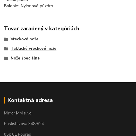
Balenie: Nylonové púzdro
Tovar zaradený v kategóriách
Vreckové nože
Taktické vreckové nože
Nože špeciálne
Kontaktná adresa
Mirror MM s.r.o.
Rastislavova 3489/24
058 01 Poprad