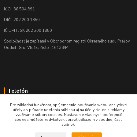
IČO : 36 504 891
DIČ : 202 200 1850
IČ DPH : SK 202 200 1850
Spoločnosť je zapísaná v Obchodnom registri Okresného súdu Prešov,
Oddiel : Sro, Vložka číslo : 16138/P
Telefón
+421 905 622 625
Pre základnú funkčnosť, spríjemnenie používania webu, analytické
účely a v prípade udelenia súhlasu aj na účely cielenia reklamy
využívame súbory cookies. Nastavenie vlastných preferencií
obchod@nozeplus.sk
cookies môžete kedykoľvek upraviť odkazom v spodnej časti
stránok.