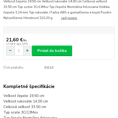
Veľkosť čepele 19,50 cm Veľkosť rukoväte 14,00 cm Celková veľkosť
33,50 cm Typ ocele 3Cr13Mov Typ čepele Normálna frézovana Hrúbka
čepele 3,24 mm Typ rukoväte / Farba ABS a guma/čierna a kojot Puzdro
Nylon/čierne Hmotnosť 210,20 g
celý popis
21,60 €
/
ks
17,56 €
bez DPH
Pridať do košíka
Číslo produktu:
32113
Kompletné špecifikácie
Veľkosť čepele 19,50 cm
Veľkosť rukoväte 14,00 cm
Celková veľkosť 33,50 cm
Typ ocele 3Cr13Mov
Typ čepele Normálna frézovana