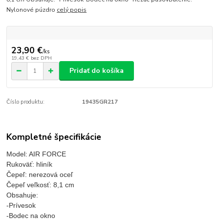
Nylonové púzdro
celý popis
23,90 €
/
ks
19,43 €
bez DPH
Pridať do košíka
Číslo produktu:
19435GR217
Kompletné špecifikácie
Model: AIR FORCE
Rukoväť: hliník
Čepeľ: nerezová oceľ
Čepeľ veľkosť: 8,1 cm
Obsahuje:
-Prívesok
-Bodec na okno