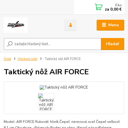
0
ks
za
0,00 €
Menu
Hľadať
Úvod
Vreckové nože
Taktický nôž AIR FORCE
Taktický nôž AIR FORCE
Model: AIR FORCE Rukoväť: hliník Čepeľ: nerezová oceľ Čepeľ veľkosť:
8,1 cm Obsahuje: -Prívesok-Bodec na okno -Rezač pásovBalenie: