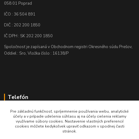
058 01 Poprad
IČO : 36 504 891
DIČ : 202 200 1850
IČ DPH : SK 202 200 1850
Spoločnosť je zapísaná v Obchodnom registri Okresného súdu Prešov,
Oddiel : Sro, Vložka číslo : 16138/P
Telefón
+421 905 622 625
Pre základnú funkčnosť, spríjemnenie používania webu, analytické
účely a v prípade udelenia súhlasu aj na účely cielenia reklamy
využívame súbory cookies. Nastavenie vlastných preferencií
obchod@nozeplus.sk
cookies môžete kedykoľvek upraviť odkazom v spodnej časti
stránok.