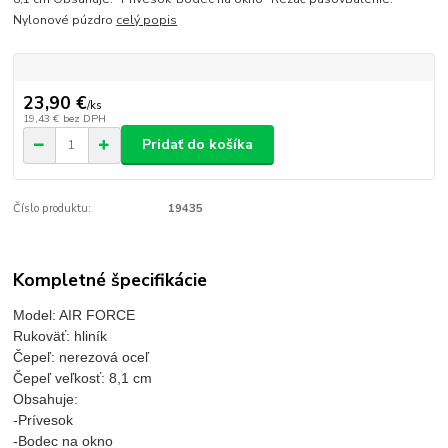
Nylonové púzdro
celý popis
23,90 €
/
ks
19,43 €
bez DPH
Pridať do košíka
Číslo produktu:
19435
Kompletné špecifikácie
Model: AIR FORCE
Rukoväť: hliník
Čepeľ: nerezová oceľ
Čepeľ veľkosť: 8,1 cm
Obsahuje:
-Prívesok
-Bodec na okno