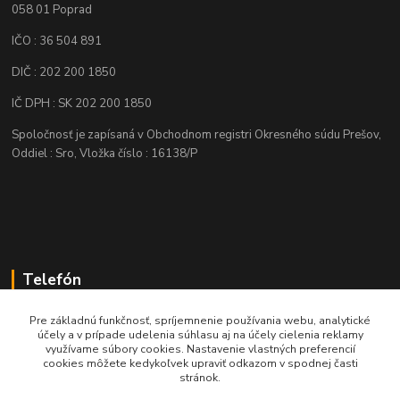
058 01 Poprad
IČO : 36 504 891
DIČ : 202 200 1850
IČ DPH : SK 202 200 1850
Spoločnosť je zapísaná v Obchodnom registri Okresného súdu Prešov,
Oddiel : Sro, Vložka číslo : 16138/P
Telefón
+421 905 622 625
Pre základnú funkčnosť, spríjemnenie používania webu, analytické
účely a v prípade udelenia súhlasu aj na účely cielenia reklamy
využívame súbory cookies. Nastavenie vlastných preferencií
obchod@nozeplus.sk
cookies môžete kedykoľvek upraviť odkazom v spodnej časti
stránok.