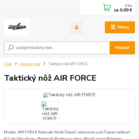
0
ks
za
0,00 €
Menu
Hľadať
Úvod
Vreckové nože
Taktický nôž AIR FORCE
Taktický nôž AIR FORCE
Model: AIR FORCE Rukoväť: hliník Čepeľ: nerezová oceľ Čepeľ veľkosť:
8,1 cm Obsahuje: -Prívesok-Bodec na okno -Rezač pásovBalenie: