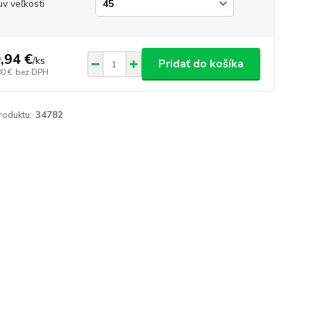
v veľkosti
,94 €
/
ks
Pridať do košíka
80 €
bez DPH
roduktu:
34782