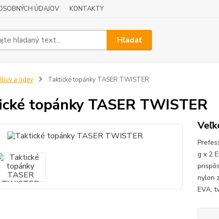
OSOBNÝCH ÚDAJOV
KONTAKTY
Hľadať
buv a odev
Taktické topánky TASER TWISTER
ické topánky TASER TWISTER
Veľko
Prefes
g x 2 
prispô
nylon 
EVA, t