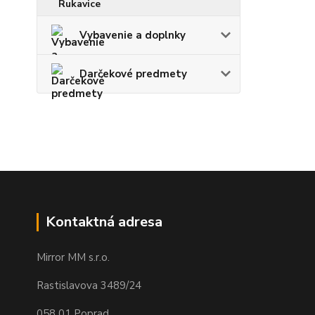
Vybavenie a doplnky
Darčekové predmety
Kontaktná adresa
Mirror MM s.r.o.
Rastislavova 3489/24
058 01 Poprad