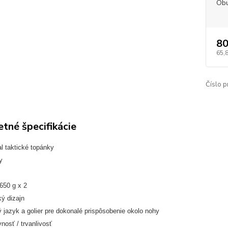
Obu
80
65,
Číslo p
tné špecifikácie
l taktické topánky
y
650 g x 2
ý dizajn
 jazyk a golier pre dokonalé prispôsobenie okolo nohy
osť / trvanlivosť