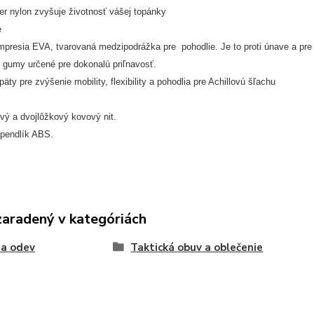
er nylon zvyšuje životnosť vášej topánky
e
presia EVA, tvarovaná medzipodrážka pre pohodlie. Je to proti únave a pre 
 gumy určené pre dokonalú priľnavosť.
päty pre zvýšenie mobility, flexibility a pohodlia pre Achillovú šľachu
vý a dvojlôžkový kovový nit.
špendlík ABS.
zaradený v kategóriách
 a odev
Taktická obuv a oblečenie