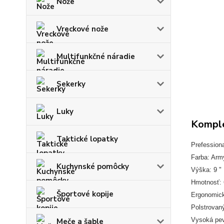
Nože
Vreckové nože
Multifunkčné náradie
Sekerky
Luky
Komple
Taktické lopatky
Prefessiona
Farba: Arm
Kuchynské pomôcky
Výška: 9 "
Hmotnosť: 
Športové kopije
Ergonomick
Polstrovaný
Vysoká pevn
Meče a šable