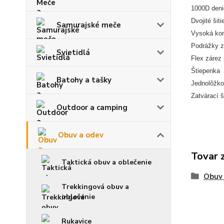
1000D deni
Dvojité šiti
Samurajské meče
Vysoká kom
Podrážky z
Svietidlá
Flex zárez 
Štiepenka
Batohy a tašky
Jednolôžko
Zatvárací 
Outdoor a camping
Obuv a odev
Tovar 
Taktická obuv a oblečenie
Obuv
Trekkingová obuv a
oblečenie
Rukavice