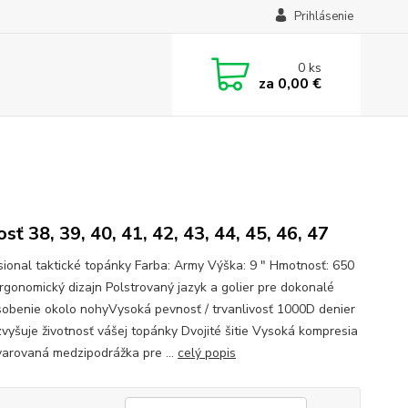
Prihlásenie
0
ks
za
0,00 €
sť 38, 39, 40, 41, 42, 43, 44, 45, 46, 47
sional taktické topánky Farba: Army Výška: 9 " Hmotnosť: 650
Ergonomický dizajn Polstrovaný jazyk a golier pre dokonalé
sobenie okolo nohyVysoká pevnosť / trvanlivosť 1000D denier
zvyšuje životnosť vášej topánky Dvojité šitie Vysoká kompresia
varovaná medzipodrážka pre ...
celý popis