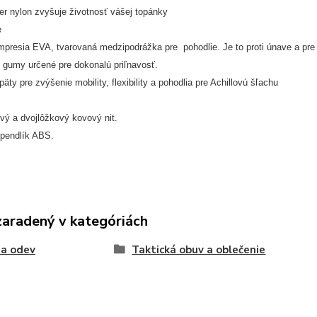
er nylon zvyšuje životnosť vášej topánky
e
presia EVA, tvarovaná medzipodrážka pre pohodlie. Je to proti únave a pre 
 gumy určené pre dokonalú priľnavosť.
päty pre zvýšenie mobility, flexibility a pohodlia pre Achillovú šľachu
vý a dvojlôžkový kovový nit.
špendlík ABS.
zaradený v kategóriách
 a odev
Taktická obuv a oblečenie