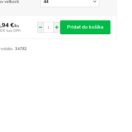
v veľkosti
,94 €
/
ks
Pridať do košíka
80 €
bez DPH
roduktu:
34782