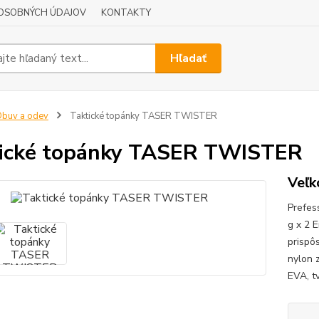
OSOBNÝCH ÚDAJOV
KONTAKTY
Hľadať
buv a odev
Taktické topánky TASER TWISTER
ické topánky TASER TWISTER
Veľko
Prefes
g x 2 
prispô
nylon 
EVA, t