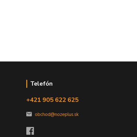
Telefón
+421 905 622 625
obchod@nozeplus.sk