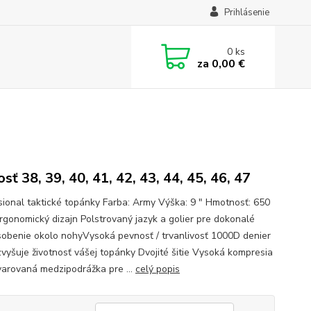
Prihlásenie
0
ks
za
0,00 €
sť 38, 39, 40, 41, 42, 43, 44, 45, 46, 47
sional taktické topánky Farba: Army Výška: 9 " Hmotnosť: 650
Ergonomický dizajn Polstrovaný jazyk a golier pre dokonalé
sobenie okolo nohyVysoká pevnosť / trvanlivosť 1000D denier
zvyšuje životnosť vášej topánky Dvojité šitie Vysoká kompresia
varovaná medzipodrážka pre ...
celý popis