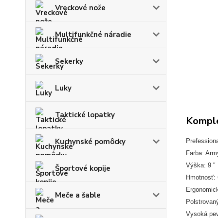
Vreckové nože
Multifunkčné náradie
Sekerky
Luky
Taktické lopatky
Komple
Kuchynské pomôcky
Prefessiona
Farba: Arm
Výška: 9 "
Športové kopije
Hmotnosť: 
Ergonomick
Meče a šable
Polstrovaný
Vysoká pevn