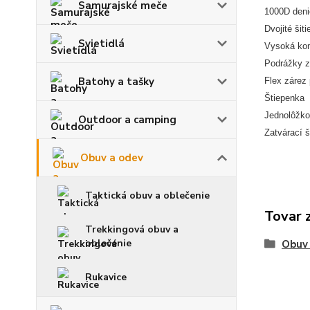
Samurajské meče
1000D deni
Dvojité šiti
Svietidlá
Vysoká kom
Podrážky z
Batohy a tašky
Flex zárez 
Štiepenka
Jednolôžko
Outdoor a camping
Zatvárací 
Obuv a odev
Taktická obuv a oblečenie
Tovar 
Trekkingová obuv a
oblečenie
Obuv
Rukavice