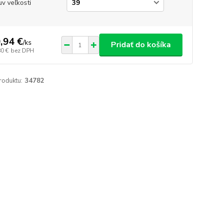
v veľkosti
,94 €
/
ks
Pridať do košíka
80 €
bez DPH
roduktu:
34782