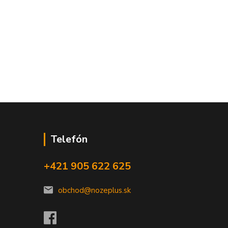
Telefón
+421 905 622 625
obchod@nozeplus.sk