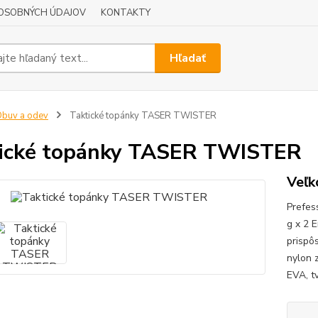
OSOBNÝCH ÚDAJOV
KONTAKTY
Hľadať
buv a odev
Taktické topánky TASER TWISTER
ické topánky TASER TWISTER
Veľko
Prefes
g x 2 
prispô
nylon 
EVA, t