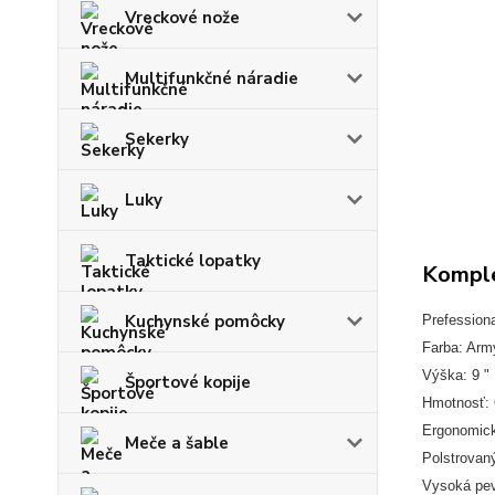
Vreckové nože
Multifunkčné náradie
Sekerky
Luky
Taktické lopatky
Komple
Kuchynské pomôcky
Prefessiona
Farba: Arm
Výška: 9 "
Športové kopije
Hmotnosť: 
Ergonomick
Meče a šable
Polstrovaný
Vysoká pevn