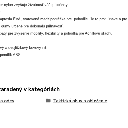
er nylon zvyšuje životnosť vášej topánky
e
presia EVA, tvarovaná medzipodrážka pre pohodlie. Je to proti únave a pre 
 gumy určené pre dokonalú priľnavosť.
päty pre zvýšenie mobility, flexibility a pohodlia pre Achillovú šľachu
vý a dvojlôžkový kovový nit.
špendlík ABS.
zaradený v kategóriách
 a odev
Taktická obuv a oblečenie