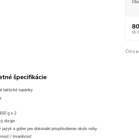
Obu
80
65,
Číslo p
tné špecifikácie
l taktické topánky
y
650 g x 2
ý dizajn
 jazyk a golier pre dokonalé prispôsobenie okolo nohy
osť / trvanlivosť