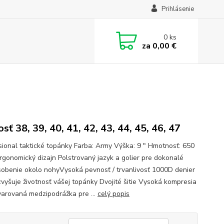
Prihlásenie
0
ks
za
0,00 €
sť 38, 39, 40, 41, 42, 43, 44, 45, 46, 47
sional taktické topánky Farba: Army Výška: 9 " Hmotnosť: 650
Ergonomický dizajn Polstrovaný jazyk a golier pre dokonalé
sobenie okolo nohyVysoká pevnosť / trvanlivosť 1000D denier
zvyšuje životnosť vášej topánky Dvojité šitie Vysoká kompresia
varovaná medzipodrážka pre ...
celý popis