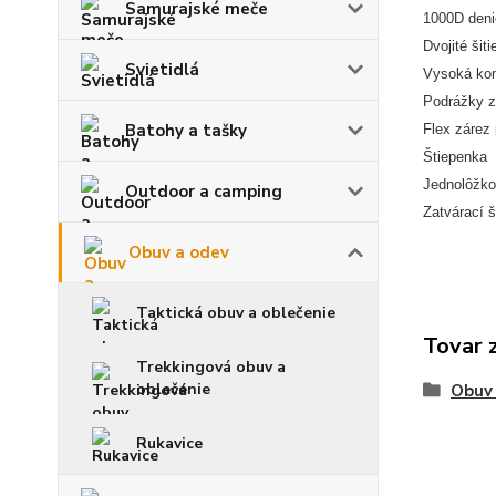
Samurajské meče
1000D deni
Dvojité šiti
Svietidlá
Vysoká kom
Podrážky z
Batohy a tašky
Flex zárez 
Štiepenka
Jednolôžko
Outdoor a camping
Zatvárací 
Obuv a odev
Taktická obuv a oblečenie
Tovar 
Trekkingová obuv a
oblečenie
Obuv
Rukavice