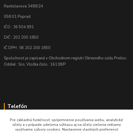
Rastislavova 3489/24
058 01 Poprad
IČO : 36 504 891
DIČ : 202 200 1850
IČ DPH : SK 202 200 1850
Spoločnosť je zapísaná v Obchodnom registri Okresného súdu Prešov,
Oddiel : Sro, Vložka číslo : 16138/P
Telefón
+421 905 622 625
Pre základnú funkčnosť, spríjemnenie používania webu, analytické
účely a v prípade udelenia súhlasu aj na účely cielenia reklamy
využívame súbory cookies. Nastavenie vlastných preferencií
obchod@nozeplus.sk