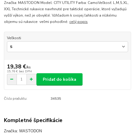
Značka: MASTODON Model: CITY UTILITY Farba: CamoVeľkosť: L,M,S,XL,
XXL Technické rukavice navrhnuté pre taktické operácie, ktoré vyžadujú
vyšší výkon, než je obvyklé. Vzhľadom k svojej ľahkosti a nízkému
objemu sú rukavice veľmi pohodlné.
celý popis
Veľkosti
19,38 €
/
ks
15,76 €
bez DPH
Pridať do košíka
Číslo produktu:
34535
Kompletné špecifikácie
Značka: MASTODON