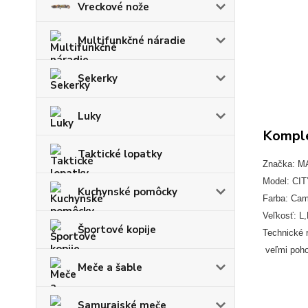
Vreckové nože
Multifunkčné náradie
Sekerky
Luky
Komple
Taktické lopatky
Značka: 
Model: CI
Kuchynské pomôcky
Farba: Ca
Veľkosť: L
Športové kopije
Technické r
veľmi poho
Meče a šable
Samurajské meče