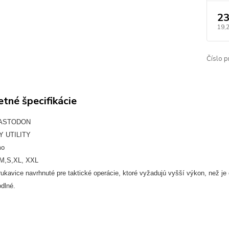
23
19,
Číslo p
tné špecifikácie
MASTODON
TY UTILITY
mo
,M,S,XL, XXL
ukavice navrhnuté pre taktické operácie, ktoré vyžadujú vyšší výkon, než je
dlné.