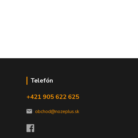
Telefón
+421 905 622 625
obchod@nozeplus.sk