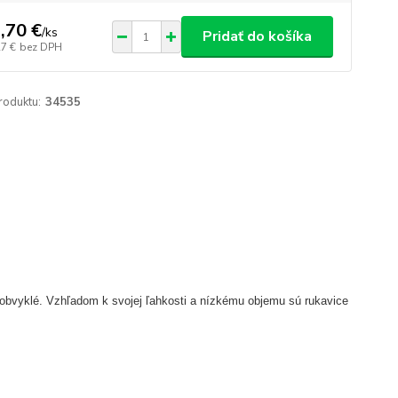
,70 €
/
ks
Pridať do košíka
27 €
bez DPH
roduktu:
34535
 obvyklé.
Vzhľadom k svojej ľahkosti a nízkému objemu sú rukavice