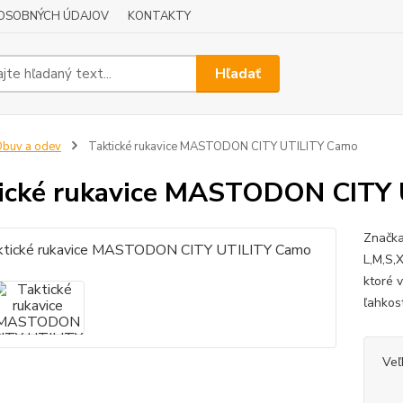
OSOBNÝCH ÚDAJOV
KONTAKTY
Hľadať
buv a odev
Taktické rukavice MASTODON CITY UTILITY Camo
ické rukavice MASTODON CITY
Značka
L,M,S,
ktoré 
ľahkos
Veľ