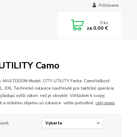
Prihlásenie
0
ks
za
0,00 €
 UTILITY Camo
: MASTODON Model: CITY UTILITY Farba: CamoVeľkosť:
XL, XXL Technické rukavice navrhnuté pre taktické operácie,
vyžadujú vyšší výkon, než je obvyklé. Vzhľadom k svojej
ti a nízkému objemu sú rukavice veľmi pohodlné.
celý popis
kosti