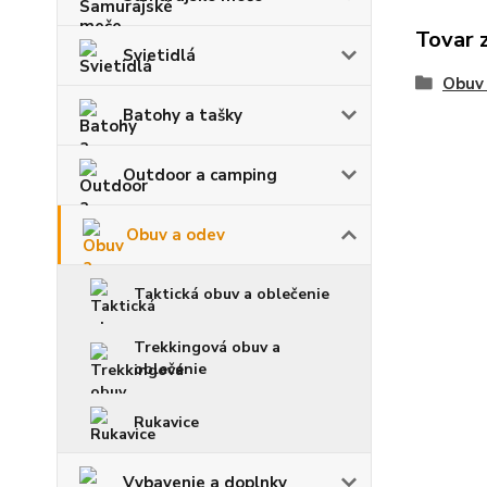
Tovar 
Svietidlá
Obuv
Batohy a tašky
Outdoor a camping
Obuv a odev
Taktická obuv a oblečenie
Trekkingová obuv a
oblečenie
Rukavice
Vybavenie a doplnky