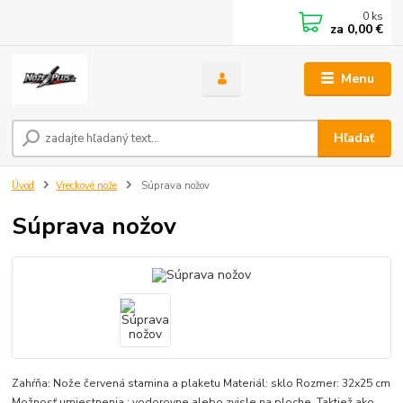
0
ks
za
0,00 €
Menu
Hľadať
Úvod
Vreckové nože
Súprava nožov
Súprava nožov
Zahŕňa: Nože červená stamina a plaketu Materiál: sklo Rozmer: 32x25 cm
Možnosť umiestnenia : vodorovne alebo zvisle na ploche. Taktiež ako