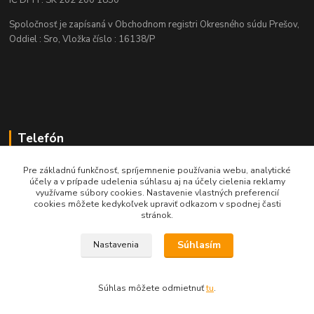
IČ DPH : SK 202 200 1850
Spoločnosť je zapísaná v Obchodnom registri Okresného súdu Prešov,
Oddiel : Sro, Vložka číslo : 16138/P
Telefón
+421 905 622 625
Pre základnú funkčnosť, spríjemnenie používania webu, analytické
účely a v prípade udelenia súhlasu aj na účely cielenia reklamy
využívame súbory cookies. Nastavenie vlastných preferencií
obchod@nozeplus.sk
cookies môžete kedykoľvek upraviť odkazom v spodnej časti
stránok.
Súhlasím
Nastavenia
Súhlas môžete odmietnuť
tu
.
Vytvorené na
Eshop-rychlo.sk