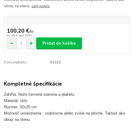
obraz na stenu.
celý popis
100,20 €
/
ks
81,46 €
bez DPH
Pridať do košíka
Číslo produktu:
01213
Kompletné špecifikácie
Zahŕňa: Nože červená stamina a plaketu
Materiál: sklo
Rozmer: 32x25 cm
Možnosť umiestnenia : vodorovne alebo zvisle na ploche. Taktiež ako
obraz na stenu.