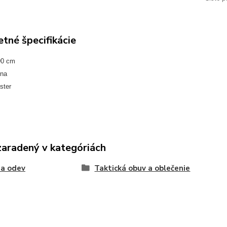
tné špecifikácie
90 cm
rna
ster
zaradený v kategóriách
 a odev
Taktická obuv a oblečenie