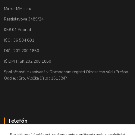
Mirror MM s.r.o.
Rastislavova 3489/24
058 01 Poprad
IČO : 36 504 891
DIČ : 202 200 1850
IČ DPH : SK 202 200 1850
Spoločnosť je zapísaná v Obchodnom registri Okresného súdu Prešov,
Oddiel : Sro, Vložka číslo : 16138/P
Telefón
+421 905 622 625
Pre základnú funkčnosť, spríjemnenie používania webu, analytické