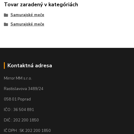
Tovar zaradený v kategóriách
Samurajské meče
Samurajské meče
Kontaktná adresa
Mirror MM s.r.o.
Rastislavova 3489/24
058 01 Poprad
IČO : 36 504 891
DIČ : 202 200 1850
IČ DPH : SK 202 200 1850