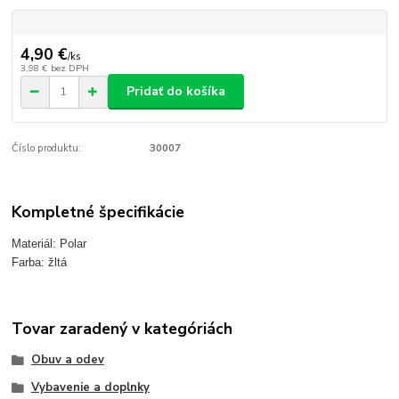
4,90 €
/
ks
3,98 €
bez DPH
Pridať do košíka
Číslo produktu:
30007
Kompletné špecifikácie
Materiál: Polar
Farba: žltá
Tovar zaradený v kategóriách
Obuv a odev
Vybavenie a doplnky