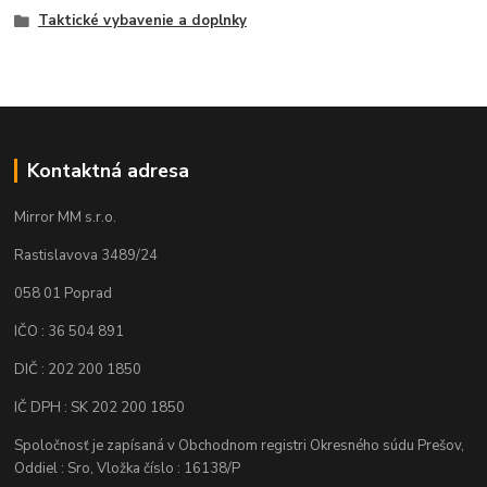
Taktické vybavenie a doplnky
Kontaktná adresa
Mirror MM s.r.o.
Rastislavova 3489/24
058 01 Poprad
IČO : 36 504 891
DIČ : 202 200 1850
IČ DPH : SK 202 200 1850
Spoločnosť je zapísaná v Obchodnom registri Okresného súdu Prešov,
Oddiel : Sro, Vložka číslo : 16138/P