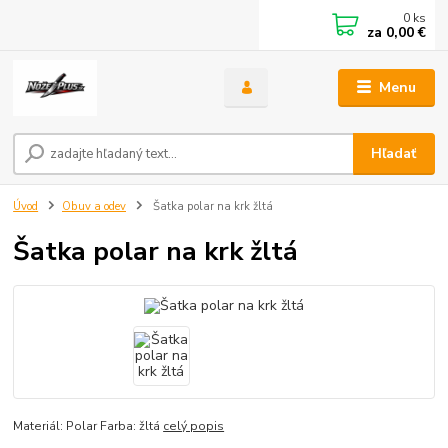
0
ks
za
0,00 €
Menu
Hľadať
Úvod
Obuv a odev
Šatka polar na krk žltá
Šatka polar na krk žltá
Materiál: Polar Farba: žltá
celý popis