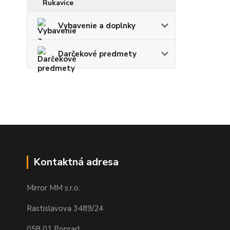
Vybavenie a doplnky
Darčekové predmety
Kontaktná adresa
Mirror MM s.r.o.
Rastislavova 3489/24
058 01 Poprad