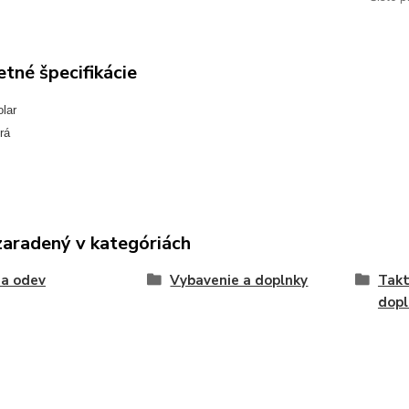
tné špecifikácie
olar
rá
zaradený v kategóriách
 a odev
Vybavenie a doplnky
Takt
dopl