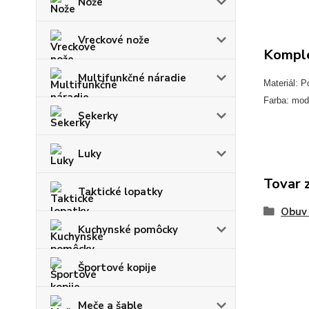
Nože
Vreckové nože
Komple
Multifunkčné náradie
Materiál: P
Farba: mod
Sekerky
Luky
Tovar 
Taktické lopatky
Obuv
Kuchynské pomôcky
Športové kopije
Meče a šable