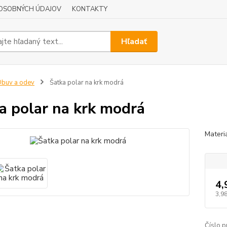
OSOBNÝCH ÚDAJOV
KONTAKTY
Hľadať
buv a odev
Šatka polar na krk modrá
a polar na krk modrá
Materi
4,
3,98
Číslo p