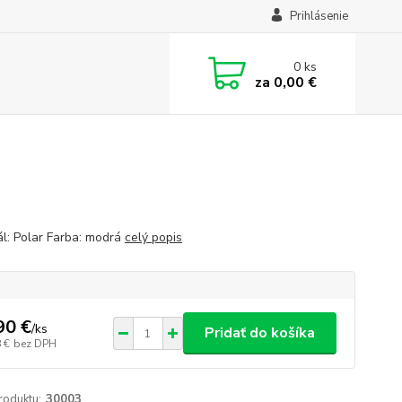
Prihlásenie
0
ks
za
0,00 €
ál: Polar Farba: modrá
celý popis
90 €
/
ks
Pridať do košíka
 €
bez DPH
roduktu:
30003