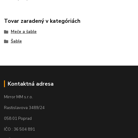
Tovar zaradený v kategóriách
Meče a šable
Šable
Kontaktná adresa
Mirror MM s.r.o.
Rastislavova 3489/24
058 01 Poprad
IČO : 36 504 891