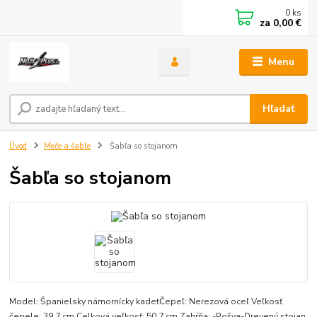
0
ks
za
0,00 €
Menu
Hľadať
Úvod
Meče a šable
Šabľa so stojanom
Šabľa so stojanom
Model: Španielsky námornícky kadetČepeľ: Nerezová oceľ Veľkosť
čepele: 39,7 cm Celková veľkosť: 50,7 cm Zahŕňa: -Pošva-Drevený stojan