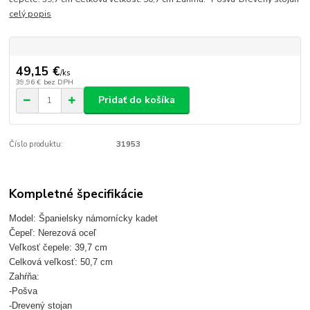
celý popis
49,15 €
/
ks
39,96 €
bez DPH
Pridať do košíka
Číslo produktu:
31953
Kompletné špecifikácie
Model: Španielsky námornícky kadet
Čepeľ: Nerezová oceľ
Veľkosť čepele: 39,7 cm
Celková veľkosť: 50,7 cm
Zahŕňa:
-Pošva
-Drevený stojan