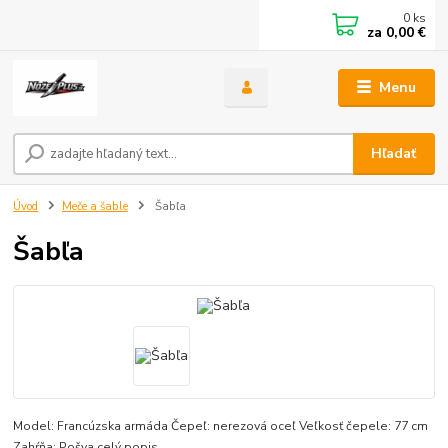
0
ks
za
0,00 €
Menu
Hľadať
Úvod
Meče a šable
Šabľa
Šabľa
Model: Francúzska armáda Čepeľ: nerezová oceľ Veľkosť čepele: 77 cm
Zahŕňa: Pošva
celý popis