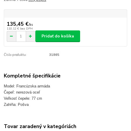
135,45 €
/
ks
110,12 €
bez DPH
Pridať do košíka
Číslo produktu:
31865
Kompletné špecifikácie
Model: Francúzska armáda
Čepeľ: nerezová oceľ
Veľkosť čepele: 77 cm
Zahŕňa: Pošva
Tovar zaradený v kategóriách