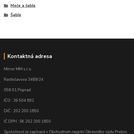
Meče a šable
Šable
Kontaktná adresa
Mirror MM s.r.o.
Rastislavova 3489/24
058 01 Poprad
IČO : 36 504 891
DIČ : 202 200 1850
IČ DPH : SK 202 200 1850
Spoločnosť je zapísaná v Obchodnom registri Okresného súdu Prešov,