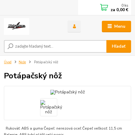
0
ks
za
0,00 €
Menu
Hľadať
Úvod
Nože
Potápačský nôž
Potápačský nôž
Rukoväť: ABS a guma Čepeľ: nerezová oceľ Čepeľ veľkosť: 11,5 cm
Balenie: ABS tuhý plášť
celý popis