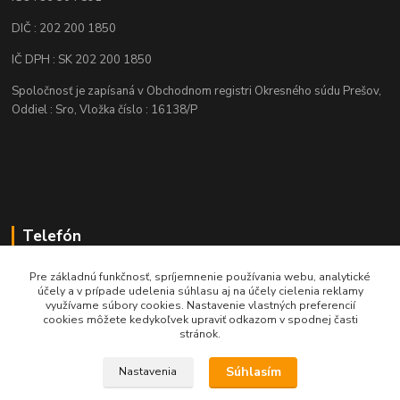
DIČ : 202 200 1850
IČ DPH : SK 202 200 1850
Spoločnosť je zapísaná v Obchodnom registri Okresného súdu Prešov,
Oddiel : Sro, Vložka číslo : 16138/P
Telefón
+421 905 622 625
Pre základnú funkčnosť, spríjemnenie používania webu, analytické
účely a v prípade udelenia súhlasu aj na účely cielenia reklamy
využívame súbory cookies. Nastavenie vlastných preferencií
obchod@nozeplus.sk
cookies môžete kedykoľvek upraviť odkazom v spodnej časti
stránok.
Súhlasím
Nastavenia