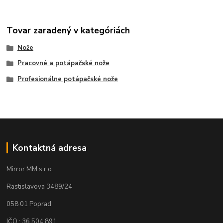
Tovar zaradený v kategóriách
Nože
Pracovné a potápačské nože
Profesionálne potápačské nože
Kontaktná adresa
Mirror MM s.r.o.
Rastislavova 3489/24
058 01 Poprad
IČO : 36 504 891