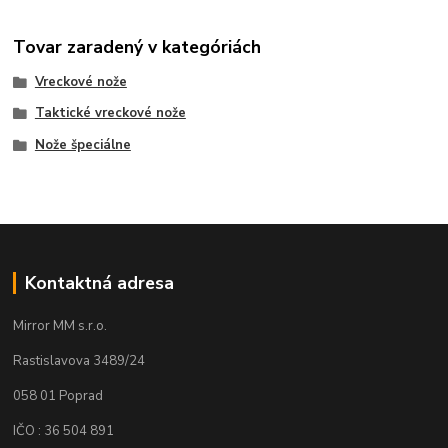
Tovar zaradený v kategóriách
Vreckové nože
Taktické vreckové nože
Nože špeciálne
Kontaktná adresa
Mirror MM s.r.o.
Rastislavova 3489/24
058 01 Poprad
IČO : 36 504 891