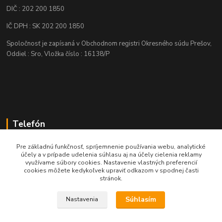
DIČ : 202 200 1850
IČ DPH : SK 202 200 1850
Spoločnosť je zapísaná v Obchodnom registri Okresného súdu Prešov,
Oddiel : Sro, Vložka číslo : 16138/P
Telefón
+421 905 622 625
Pre základnú funkčnosť, spríjemnenie používania webu, analytické
účely a v prípade udelenia súhlasu aj na účely cielenia reklamy
využívame súbory cookies. Nastavenie vlastných preferencií
obchod@nozeplus.sk
cookies môžete kedykoľvek upraviť odkazom v spodnej časti
stránok.
Súhlasím
Nastavenia