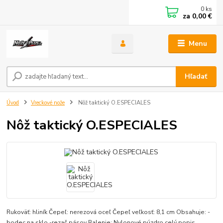
0
ks
za
0,00 €
Menu
Hľadať
Úvod
Vreckové nože
Nôž taktický O.ESPECIALES
Nôž taktický O.ESPECIALES
Rukoväť: hliník Čepeľ: nerezová oceľ Čepeľ veľkosť: 8,1 cm Obsahuje: -
bodec na sklo -rezač pásov Balenie: Nylonové púzdro
celý popis