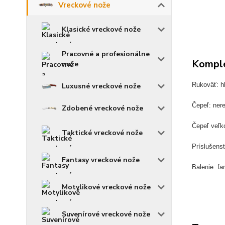
Vreckové nože
Klasické vreckové nože
Pracovné a profesionálne
Komple
nože
Rukoväť: hl
Luxusné vreckové nože
Čepeľ: ner
Zdobené vreckové nože
Čepeľ veľk
Taktické vreckové nože
Príslušenst
Fantasy vreckové nože
Balenie: fa
Motylikové vreckové nože
Suvenírové vreckové nože