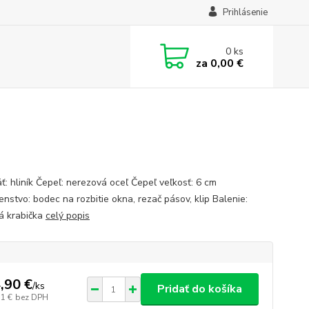
Prihlásenie
0
ks
za
0,00 €
ť: hliník Čepeľ: nerezová oceľ Čepeľ veľkosť: 6 cm
enstvo: bodec na rozbitie okna, rezač pásov, klip Balenie:
á krabička
celý popis
,90 €
/
ks
Pridať do košíka
11 €
bez DPH