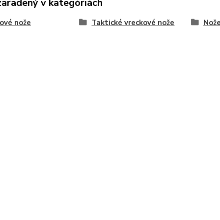
zaradený v kategóriách
ové nože
Taktické vreckové nože
Nože