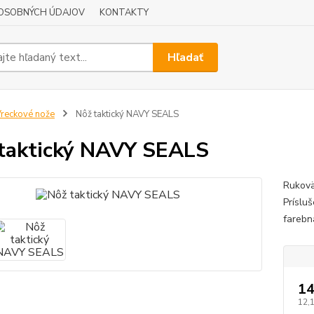
OSOBNÝCH ÚDAJOV
KONTAKTY
Hľadať
reckové nože
Nôž taktický NAVY SEALS
taktický NAVY SEALS
Rukovä
Prísluš
farebn
14
12,