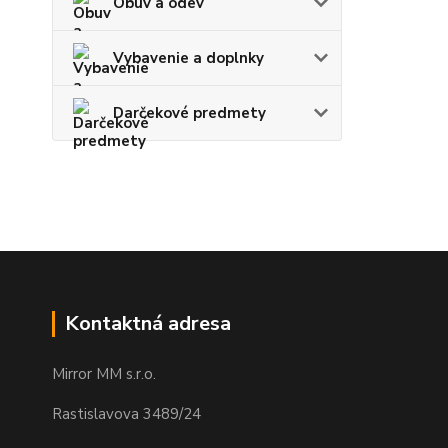
Obuv a odev
Vybavenie a doplnky
Darčekové predmety
Kontaktná adresa
Mirror MM s.r.o.
Rastislavova 3489/24