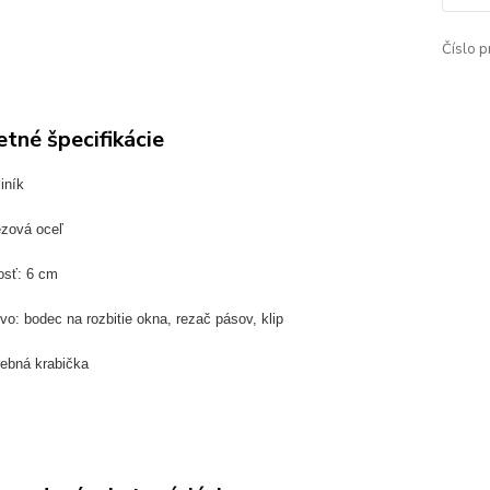
Číslo p
tné špecifikácie
iník
ezová oceľ
osť: 6 cm
vo: bodec na rozbitie okna, rezač pásov, klip
rebná krabička