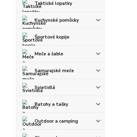
Taktické lopatky
Kuchynské pomôcky
Športové kopije
Meče a šable
Samurajské meče
Svietidlá
Batohy a tašky
Outdoor a camping