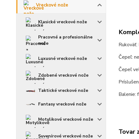
Vreckové nože
Klasické vreckové nože
Komple
Pracovné a profesionálne
nože
Rukoväť: 
Čepeľ: n
Luxusné vreckové nože
Čepeľ veľ
Zdobené vreckové nože
Príslušen
Taktické vreckové nože
Balenie: 
Fantasy vreckové nože
Motylikové vreckové nože
Tovar 
Suvenírové vreckové nože