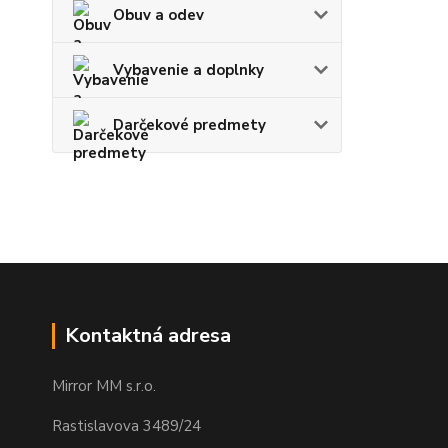
Obuv a odev
Vybavenie a doplnky
Darčekové predmety
Kontaktná adresa
Mirror MM s.r.o.
Rastislavova 3489/24