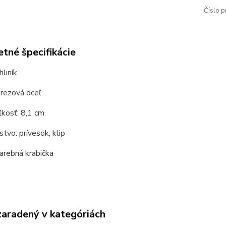
Číslo p
tné špecifikácie
hliník
erezová oceľ
kosť: 8,1 cm
stvo: prívesok, klip
farebná krabička
zaradený v kategóriách