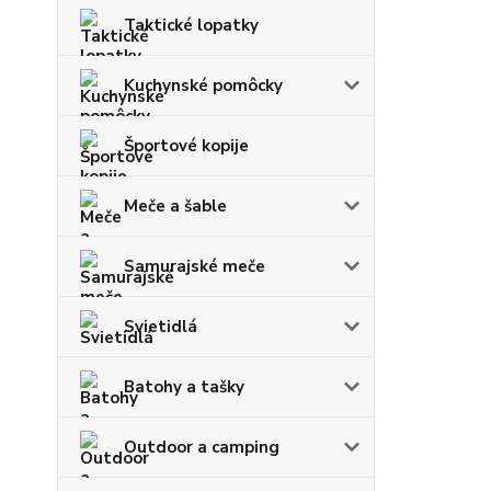
Taktické lopatky
Kuchynské pomôcky
Športové kopije
Meče a šable
Samurajské meče
Svietidlá
Batohy a tašky
Outdoor a camping