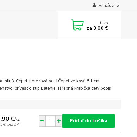
Prihlásenie
0
ks
za
0,00 €
ť: hliník Čepeľ: nerezová oceľ Čepeľ veľkosť: 8,1 cm
enstvo: prívesok, klip Balenie: farebná krabička
celý popis
,90 €
/
ks
Pridať do košíka
43 €
bez DPH