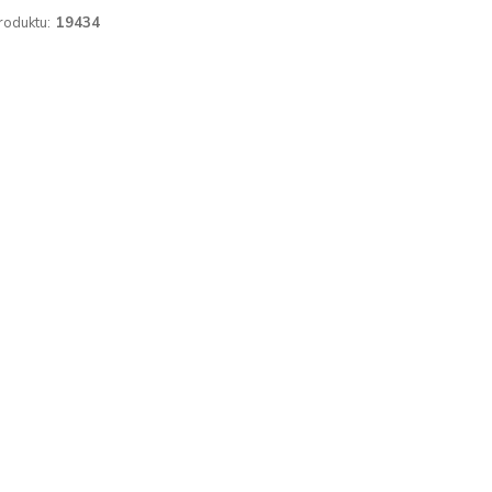
roduktu:
19434