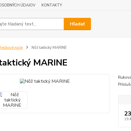
OSOBNÝCH ÚDAJOV
KONTAKTY
Hľadať
reckové nože
Nôž taktický MARINE
taktický MARINE
Rukovä
Prísluš
23
19,