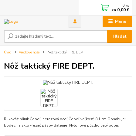
0
ks
za
0,00 €
Menu
Hľadať
Úvod
Vreckové nože
Nôž taktický FIRE DEPT.
Nôž taktický FIRE DEPT.
Rukoväť: hliník Čepeľ: nerezová oceľ Čepeľ veľkosť: 8,1 cm Obsahuje: -
bodec na sklo -rezač pásov Balenie: Nylonové púzdro
celý popis