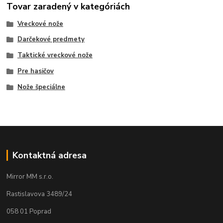
Tovar zaradený v kategóriách
Vreckové nože
Darčekové predmety
Taktické vreckové nože
Pre hasičov
Nože špeciálne
Kontaktná adresa
Mirror MM s.r.o.
Rastislavova 3489/24
058 01 Poprad