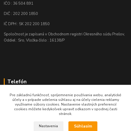
IČO : 36 504 891
DIČ : 202 200 1850
IČ DPH : SK 202 200 1850
Spoločnosť je zapísaná v Obchodnom registri Okresného súdu Prešov,
Oddiel : Sro, Vložka číslo : 16138/P
Telefón
+421 905 622 625
Pre základnú funkčnosť, spríjemnenie používania webu, analytické
účely a v prípade udelenia súhlasu aj na účely cielenia reklamy
využívame súbory cookies. Nastavenie vlastných preferencií
obchod@nozeplus.sk
cookies môžete kedykoľvek upraviť odkazom v spodnej časti
stránok.
Súhlasím
Nastavenia