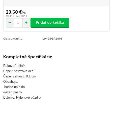
23,60 €
/
ks
19,19 €
bez DPH
Pridať do košíka
Číslo produktu:
19495GR1005
Kompletné špecifikácie
Rukoväť: hliník
Čepeľ: nerezová oceľ
Čepeľ veľkosť: 8,1 cm
Obsahuje:
-bodec na sklo
-rezač pásov
Balenie: Nylonové púzdro