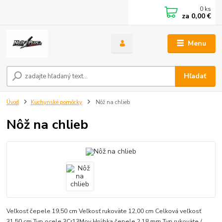
0
ks
za
0,00 €
Menu
Hľadať
Úvod
Kuchynské pomôcky
Nôž na chlieb
Nôž na chlieb
Veľkosť čepele 19,50 cm Veľkosť rukoväte 12,00 cm Celková veľkosť
31,50 cm Typ ocele 3Cr13Mov Hrúbka čepele 2,18 mm Typ rukoväte /