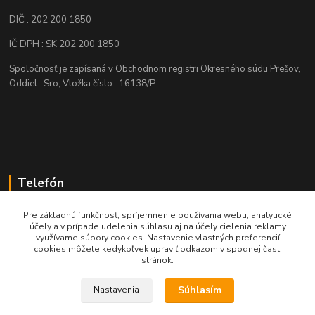
DIČ : 202 200 1850
IČ DPH : SK 202 200 1850
Spoločnosť je zapísaná v Obchodnom registri Okresného súdu Prešov,
Oddiel : Sro, Vložka číslo : 16138/P
Telefón
+421 905 622 625
Pre základnú funkčnosť, spríjemnenie používania webu, analytické
účely a v prípade udelenia súhlasu aj na účely cielenia reklamy
využívame súbory cookies. Nastavenie vlastných preferencií
obchod@nozeplus.sk
cookies môžete kedykoľvek upraviť odkazom v spodnej časti
stránok.
Súhlasím
Nastavenia