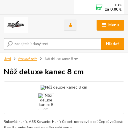
0
ks
za
0,00 €
Menu
Hľadať
Úvod
Vreckové nože
Nôž deluxe kanec 8 cm
Nôž deluxe kanec 8 cm
Rukoväť: hliník, ABS Kovanie: Hliník Čepeľ: nerezová oceľ Čepeľ veľkosť:
8 cm Balenie: farebná krabička
celý popis