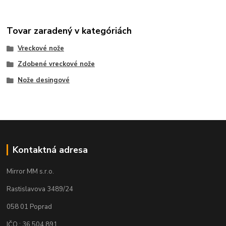
Tovar zaradený v kategóriách
Vreckové nože
Zdobené vreckové nože
Nože desingové
Kontaktná adresa
Mirror MM s.r.o.
Rastislavova 3489/24
058 01 Poprad
IČO : 36 504 891