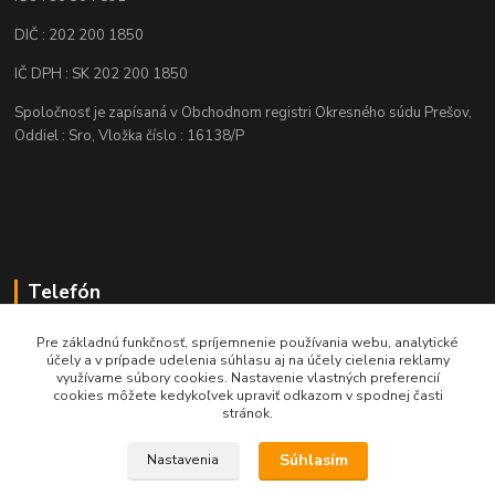
DIČ : 202 200 1850
IČ DPH : SK 202 200 1850
Spoločnosť je zapísaná v Obchodnom registri Okresného súdu Prešov,
Oddiel : Sro, Vložka číslo : 16138/P
Telefón
+421 905 622 625
Pre základnú funkčnosť, spríjemnenie používania webu, analytické
účely a v prípade udelenia súhlasu aj na účely cielenia reklamy
využívame súbory cookies. Nastavenie vlastných preferencií
obchod@nozeplus.sk
cookies môžete kedykoľvek upraviť odkazom v spodnej časti
stránok.
Súhlasím
Nastavenia