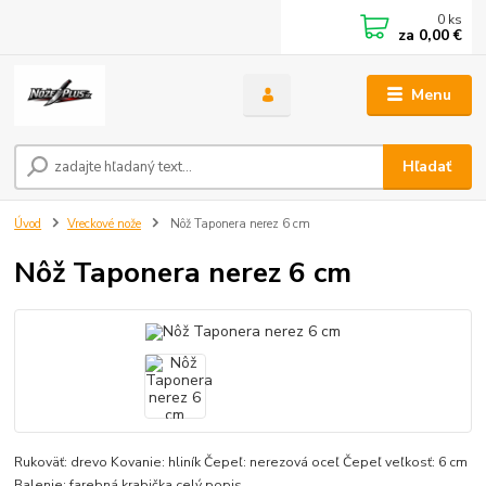
0
ks
za
0,00 €
Menu
Hľadať
Úvod
Vreckové nože
Nôž Taponera nerez 6 cm
Nôž Taponera nerez 6 cm
Rukoväť: drevo Kovanie: hliník Čepeľ: nerezová oceľ Čepeľ veľkosť: 6 cm
Balenie: farebná krabička
celý popis