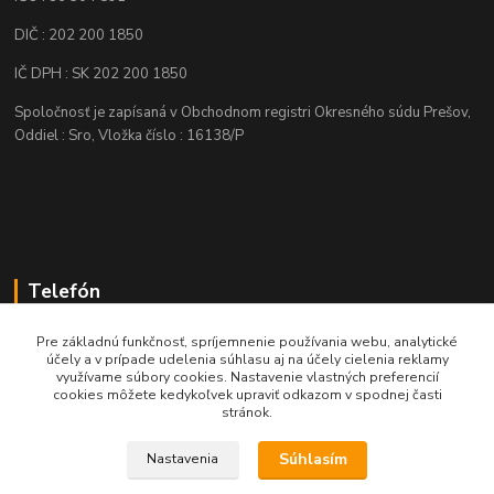
DIČ : 202 200 1850
IČ DPH : SK 202 200 1850
Spoločnosť je zapísaná v Obchodnom registri Okresného súdu Prešov,
Oddiel : Sro, Vložka číslo : 16138/P
Telefón
+421 905 622 625
Pre základnú funkčnosť, spríjemnenie používania webu, analytické
účely a v prípade udelenia súhlasu aj na účely cielenia reklamy
využívame súbory cookies. Nastavenie vlastných preferencií
obchod@nozeplus.sk
cookies môžete kedykoľvek upraviť odkazom v spodnej časti
stránok.
Súhlasím
Nastavenia