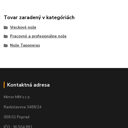
Tovar zaradený v kategóriách
Vreckové nože
Pracovné a profesionálne nože
Nože Taponeras
Kontaktná adresa
Mirror MM s.r.o.
Rastislavova 3489/24
058 01 Poprad
IČO : 36 504 891