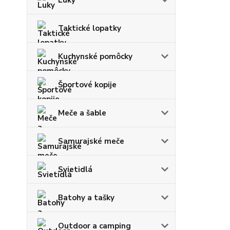
Luky
Taktické lopatky
Kuchynské pomôcky
Športové kopije
Meče a šable
Samurajské meče
Svietidlá
Batohy a tašky
Outdoor a camping