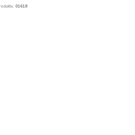
roduktu:
01618