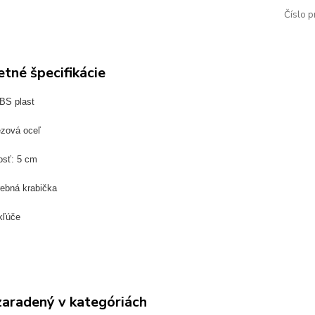
Číslo p
tné špecifikácie
BS plast
ezová oceľ
osť: 5 cm
rebná krabička
kľúče
zaradený v kategóriách