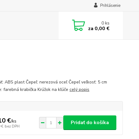
Prihlásenie
0
ks
za
0,00 €
ť: ABS plast Čepeľ: nerezová oceľ Čepeľ veľkosť: 5 cm
e: farebná krabička Krúžok na kľúče
celý popis
10 €
/
ks
Pridať do košíka
 €
bez DPH