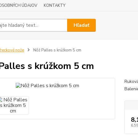
OSOBNÝCH ÚDAJOV
KONTAKTY
Hľadať
reckové nože
Nôž Palles s krúžkom 5 cm
Palles s krúžkom 5 cm
Rukovä
Baleni
8,
6,59