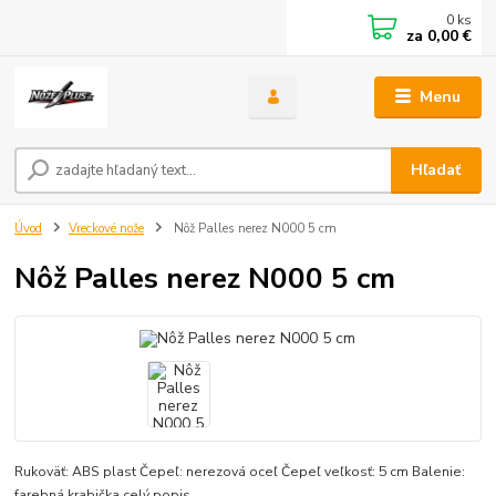
0
ks
za
0,00 €
Menu
Hľadať
Úvod
Vreckové nože
Nôž Palles nerez N000 5 cm
Nôž Palles nerez N000 5 cm
Rukoväť: ABS plast Čepeľ: nerezová oceľ Čepeľ veľkosť: 5 cm Balenie:
farebná krabička
celý popis