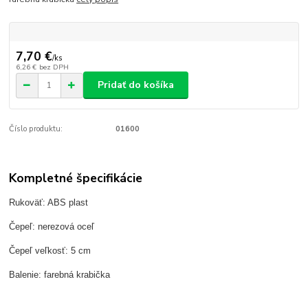
7,70 €
/
ks
6,26 €
bez DPH
Pridať do košíka
Číslo produktu:
01600
Kompletné špecifikácie
Rukoväť: ABS plast
Čepeľ: nerezová oceľ
Čepeľ veľkosť: 5 cm
Balenie: farebná krabička