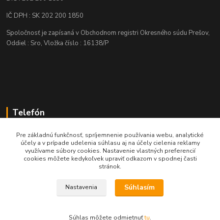
IČ DPH : SK 202 200 1850
Spoločnosť je zapísaná v Obchodnom registri Okresného súdu Prešov,
Oddiel : Sro, Vložka číslo : 16138/P
Telefón
+421 905 622 625
Pre základnú funkčnosť, spríjemnenie používania webu, analytické
účely a v prípade udelenia súhlasu aj na účely cielenia reklamy
využívame súbory cookies. Nastavenie vlastných preferencií
obchod@nozeplus.sk
cookies môžete kedykoľvek upraviť odkazom v spodnej časti
stránok.
Súhlasím
Nastavenia
Súhlas môžete odmietnuť
tu
.