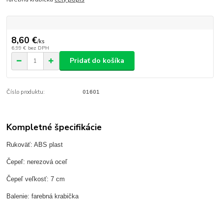
8,60 €
/
ks
6,99 €
bez DPH
Pridať do košíka
Číslo produktu:
01601
Kompletné špecifikácie
Rukoväť: ABS plast
Čepeľ: nerezová oceľ
Čepeľ veľkosť: 7 cm
Balenie: farebná krabička