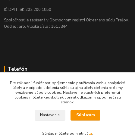
IČ DPH : SK 202 200 1850
Spoločnosť je zapísaná v Obchodnom registri Okresného súdu Prešov,
Oddiel : Sro, Vložka číslo : 16138/P
Telefón
+421 905 622 625
Pre základnú funkčnosť, spríjemnenie používania webu, analytické
účely a v prípade udelenia súhlasu aj na účely cielenia reklamy
využívame súbory cookies. Nastavenie vlastných preferencií
obchod@nozeplus.sk
cookies môžete kedykoľvek upraviť odkazom v spodnej časti
stránok.
Súhlasím
Nastavenia
Súhlas môžete odmietnuť
tu
.