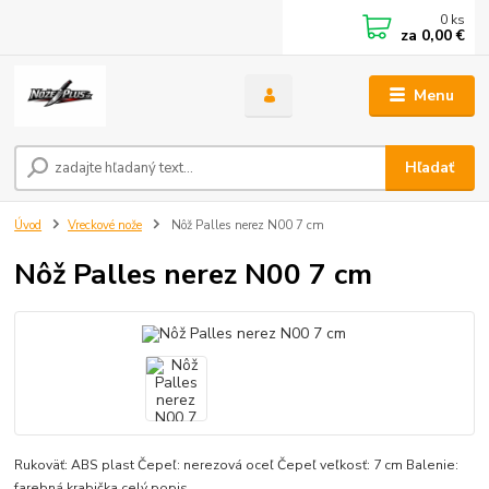
0
ks
za
0,00 €
Menu
Hľadať
Úvod
Vreckové nože
Nôž Palles nerez N00 7 cm
Nôž Palles nerez N00 7 cm
Rukoväť: ABS plast Čepeľ: nerezová oceľ Čepeľ veľkosť: 7 cm Balenie:
farebná krabička
celý popis