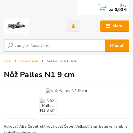
0
ks
za
0,00 €
Menu
Hľadať
Úvod
Vreckové nože
Nôž Palles N1 9 cm
Nôž Palles N1 9 cm
Rukoväť: ABS Čepeľ: uhlíková oceľ Čepeľ Veľkosť: 9 cm Balenie: farebná
krabička
celý popis