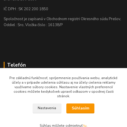
IČ DPH : SK 202 200 1850
Spoločnosť je zapísaná v Obchodnom registri Okresného súdu Prešov,
Oddiel : Sro, Vložka číslo : 16138/P
Telefón
+421 905 622 625
Pre základnú funkčnosť, spríjemnenie používania webu, analytické
účely a v prípade udelenia súhlasu aj na účely cielenia reklamy
využívame súbory cookies. Nastavenie vlastných preferencií
obchod@nozeplus.sk
cookies môžete kedykoľvek upraviť odkazom v spodnej časti
stránok.
Súhlasím
Nastavenia
Súhlas môžete odmietnuť
tu
.