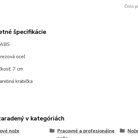
Číslo p
tné špecifikácie
 ABS
erezová oceľ
ľkosť: 7 cm
farebná krabička
zaradený v kategóriách
ové nože
Pracovné a profesionálne
Nož