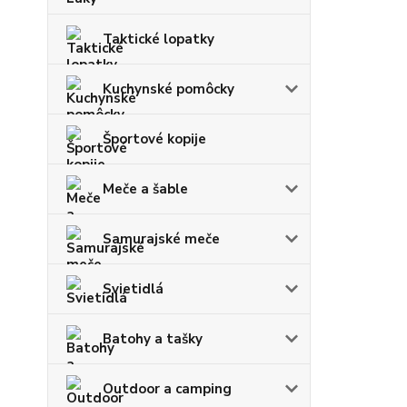
Taktické lopatky
Kuchynské pomôcky
Športové kopije
Meče a šable
Samurajské meče
Svietidlá
Batohy a tašky
Outdoor a camping