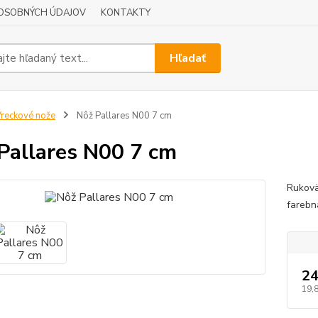
OSOBNÝCH ÚDAJOV
KONTAKTY
Hľadať
reckové nože
Nôž Pallares N00 7 cm
Pallares N00 7 cm
Rukovä
farebn
24
19,