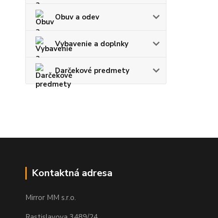
Obuv a odev
Vybavenie a doplnky
Darčekové predmety
Kontaktná adresa
Mirror MM s.r.o.
Rastislavova 3489/24