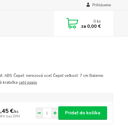
Prihlásenie
0
ks
za
0,00 €
ť: ABS Čepeľ: nerezová oceľ Čepeľ veľkosť: 7 cm Balenie:
á krabička
celý popis
,45 €
/
ks
Pridať do košíka
88 €
bez DPH