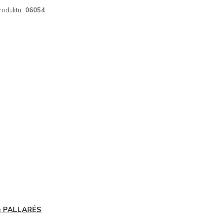
roduktu:
06054
e PALLARÉS