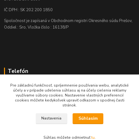
IČ DPH : SK 202 200 1850
Spoločnosť je zapísaná v Obchodnom registri Okresného súdu Prešov,
Oddiel : Sro, Vložka číslo : 16138/P
Telefón
+421 905 622 625
Pre základnú funkčnosť, spríjemnenie používania webu, analytické
účely a v prípade udelenia súhlasu aj na účely cielenia reklamy
využívame súbory cookies. Nastavenie vlastných preferencií
obchod@nozeplus.sk
cookies môžete kedykoľvek upraviť odkazom v spodnej časti
stránok.
Súhlasím
Nastavenia
Súhlas môžete odmietnuť
tu
.