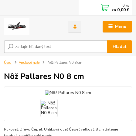
0
ks
za
0,00 €
Menu
Hľadať
Úvod
Vreckové nože
Nôž Pallares N0 8 cm
Nôž Pallares N0 8 cm
Rukoväť: Drevo Čepeľ: Uhliková oceľ Čepeľ veľkosť: 8 cm Balenie:
farebná krabička
celý popis