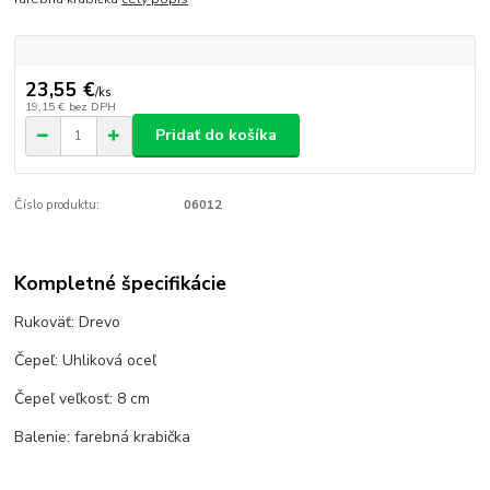
23,55 €
/
ks
19,15 €
bez DPH
Pridať do košíka
Číslo produktu:
06012
Kompletné špecifikácie
Rukoväť: Drevo
Čepeľ: Uhliková oceľ
Čepeľ veľkosť: 8 cm
Balenie: farebná krabička