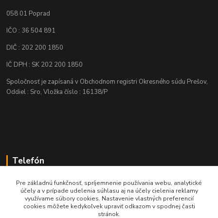
058 01 Poprad
IČO : 36 504 891
DIČ : 202 200 1850
IČ DPH : SK 202 200 1850
Spoločnosť je zapísaná v Obchodnom registri Okresného súdu Prešov,
Oddiel : Sro, Vložka číslo : 16138/P
Telefón
+421 905 622 625
Pre základnú funkčnosť, spríjemnenie používania webu, analytické
účely a v prípade udelenia súhlasu aj na účely cielenia reklamy
využívame súbory cookies. Nastavenie vlastných preferencií
obchod@nozeplus.sk
cookies môžete kedykoľvek upraviť odkazom v spodnej časti
stránok.