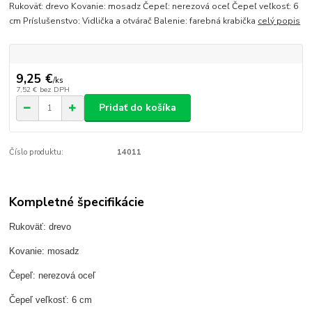
Rukoväť: drevo Kovanie: mosadz Čepeľ: nerezová oceľ Čepeľ veľkosť: 6
cm Príslušenstvo: Vidlička a otvárač Balenie: farebná krabička
celý popis
9,25 €
/
ks
7,52 €
bez DPH
Pridať do košíka
Číslo produktu:
14011
Kompletné špecifikácie
Rukoväť: drevo
Kovanie: mosadz
Čepeľ: nerezová oceľ
Čepeľ veľkosť: 6 cm