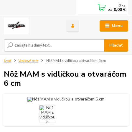
0
ks
za
0,00 €
Menu
Hľadať
Úvod
Vreckové nože
Nôž MAM s vidličkou a otvaráčom 6 cm
Nôž MAM s vidličkou a otvaráčom
6 cm