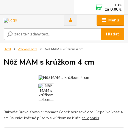
0
ks
za
0,00 €
Menu
Hľadať
Úvod
Vreckové nože
Nôž MAM s krúžkom 4 cm
Nôž MAM s krúžkom 4 cm
Rukoväť: Drevo Kovanie: mosadz Čepeľ: nerezová oceľ Čepeľ veľkosť: 4
cm Balenie: kožené púzdro s krúžkom na kľuče
celý popis