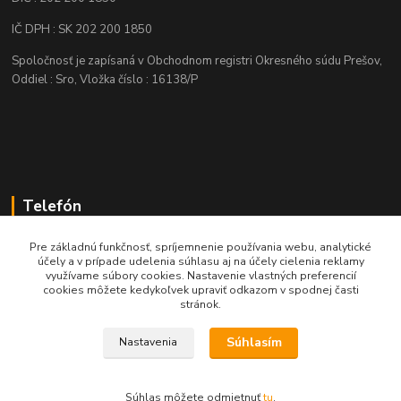
IČ DPH : SK 202 200 1850
Spoločnosť je zapísaná v Obchodnom registri Okresného súdu Prešov,
Oddiel : Sro, Vložka číslo : 16138/P
Telefón
+421 905 622 625
Pre základnú funkčnosť, spríjemnenie používania webu, analytické
účely a v prípade udelenia súhlasu aj na účely cielenia reklamy
využívame súbory cookies. Nastavenie vlastných preferencií
obchod@nozeplus.sk
cookies môžete kedykoľvek upraviť odkazom v spodnej časti
stránok.
Súhlasím
Nastavenia
Súhlas môžete odmietnuť
tu
.