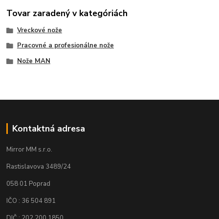
Tovar zaradený v kategóriách
Vreckové nože
Pracovné a profesionálne nože
Nože MAN
Kontaktná adresa
Mirror MM s.r.o.
Rastislavova 3489/24
058 01 Poprad
IČO : 36 504 891
DIČ : 202 200 1850