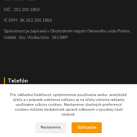
DIČ : 202 200 1850
IČ DPH : SK 202 200 1850
Spoločnosť je zapísaná v Obchodnom registri Okresného súdu Prešov,
Oddiel : Sro, Vložka číslo : 16138/P
Telefón
+421 905 622 625
Pre základnú funkčnosť, spríjemnenie používania webu, analytické
účely a v prípade udelenia súhlasu aj na účely cielenia reklamy
využívame súbory cookies. Nastavenie vlastných preferencií
obchod@nozeplus.sk
cookies môžete kedykoľvek upraviť odkazom v spodnej časti
stránok.
Súhlasím
Nastavenia