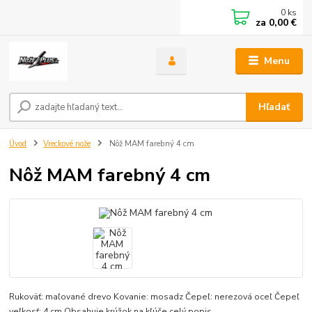
0
ks
za
0,00 €
Menu
Hľadať
Úvod
Vreckové nože
Nôž MAM farebný 4 cm
Nôž MAM farebný 4 cm
Rukoväť: maľované drevo Kovanie: mosadz Čepeľ: nerezová oceľ Čepeľ
veľkosť: 4 cm Obsahuje krúžok na kľúče
celý popis