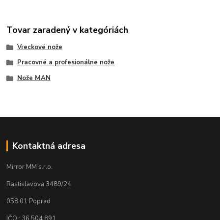
Tovar zaradený v kategóriách
Vreckové nože
Pracovné a profesionálne nože
Nože MAN
Kontaktná adresa
Mirror MM s.r.o.
Rastislavova 3489/24
058 01 Poprad
IČO : 36 504 891