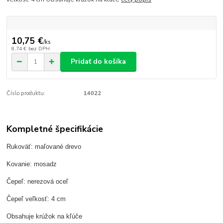
10,75 €
/
ks
8,74 €
bez DPH
Pridať do košíka
Číslo produktu:
14022
Kompletné špecifikácie
Rukoväť: maľované drevo
Kovanie: mosadz
Čepeľ: nerezová oceľ
Čepeľ veľkosť: 4 cm
Obsahuje krúžok na kľúče