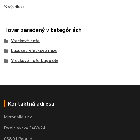
S vývrtkou
Tovar zaradený v kategóriách
Vreckové nože
Luxusné vreckové nože
Vreckové nože Laguiole
Kontaktná adresa
Mirror MM s.r.o.
Rastislavova 3489/24
058 01 Poprad