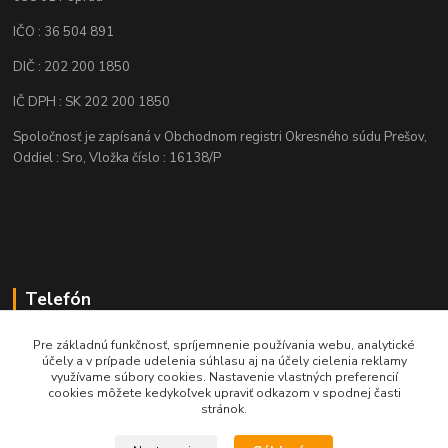
IČO : 36 504 891
DIČ : 202 200 1850
IČ DPH : SK 202 200 1850
Spoločnosť je zapísaná v Obchodnom registri Okresného súdu Prešov,
Oddiel : Sro, Vložka číslo : 16138/P
Telefón
+421 905 622 625
Pre základnú funkčnosť, spríjemnenie používania webu, analytické
účely a v prípade udelenia súhlasu aj na účely cielenia reklamy
využívame súbory cookies. Nastavenie vlastných preferencií
obchod@nozeplus.sk
cookies môžete kedykoľvek upraviť odkazom v spodnej časti
stránok.