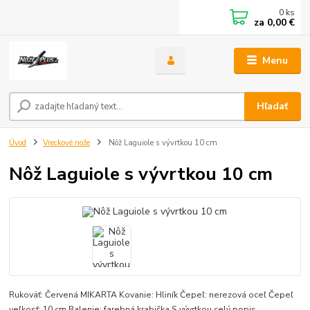
0
ks
za
0,00 €
Menu
Hľadať
Úvod
Vreckové nože
Nôž Laguiole s vývrtkou 10 cm
Nôž Laguiole s vývrtkou 10 cm
Rukoväť: Červená MIKARTA Kovanie: Hliník Čepeľ: nerezová oceľ Čepeľ
veľkosť: 10 cm Balenie: farebná krabička S vývrtkou
celý popis