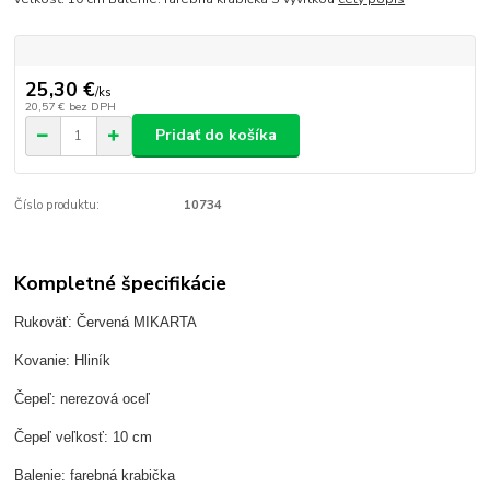
25,30 €
/
ks
20,57 €
bez DPH
Pridať do košíka
Číslo produktu:
10734
Kompletné špecifikácie
Rukoväť: Červená MIKARTA
Kovanie: Hliník
Čepeľ: nerezová oceľ
Čepeľ veľkosť: 10 cm
Balenie: farebná krabička