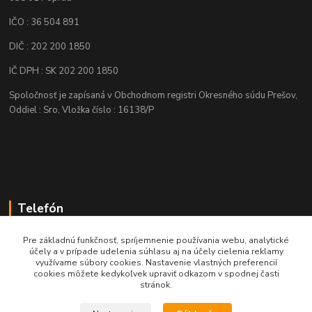
IČO : 36 504 891
DIČ : 202 200 1850
IČ DPH : SK 202 200 1850
Spoločnosť je zapísaná v Obchodnom registri Okresného súdu Prešov,
Oddiel : Sro, Vložka číslo : 16138/P
Telefón
+421 905 622 625
Pre základnú funkčnosť, spríjemnenie používania webu, analytické
účely a v prípade udelenia súhlasu aj na účely cielenia reklamy
využívame súbory cookies. Nastavenie vlastných preferencií
obchod@nozeplus.sk
cookies môžete kedykoľvek upraviť odkazom v spodnej časti
stránok.