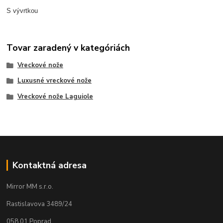
S vývrtkou
Tovar zaradený v kategóriách
Vreckové nože
Luxusné vreckové nože
Vreckové nože Laguiole
Kontaktná adresa
Mirror MM s.r.o.
Rastislavova 3489/24
058 01 Poprad