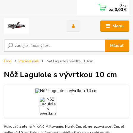
0
ks
za
0,00 €
Menu
Hľadať
Úvod
Vreckové nože
Nôž Laguiole s vývrtkou 10 cm
Nôž Laguiole s vývrtkou 10 cm
Rukoväť: Zelená MIKARTA Kovanie: Hliník Čepeľ: nerezová oceľ Čepeľ
veľkosť: 10 cm Balenie: farebná krabička S vývrtkou
celý popis