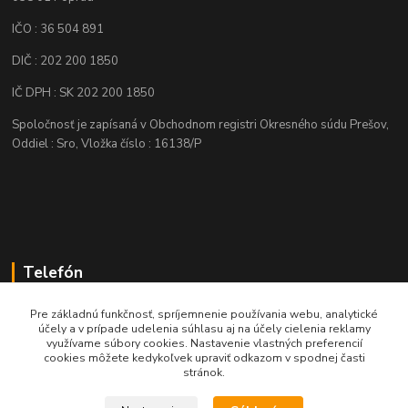
IČO : 36 504 891
DIČ : 202 200 1850
IČ DPH : SK 202 200 1850
Spoločnosť je zapísaná v Obchodnom registri Okresného súdu Prešov,
Oddiel : Sro, Vložka číslo : 16138/P
Telefón
+421 905 622 625
Pre základnú funkčnosť, spríjemnenie používania webu, analytické
účely a v prípade udelenia súhlasu aj na účely cielenia reklamy
využívame súbory cookies. Nastavenie vlastných preferencií
obchod@nozeplus.sk
cookies môžete kedykoľvek upraviť odkazom v spodnej časti
stránok.