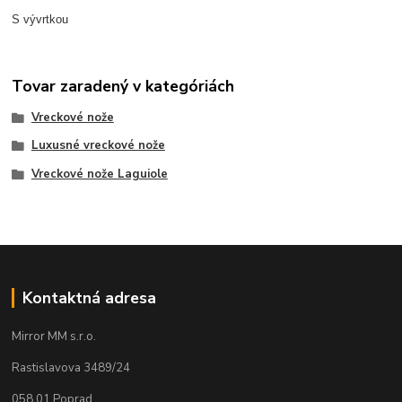
S vývrtkou
Tovar zaradený v kategóriách
Vreckové nože
Luxusné vreckové nože
Vreckové nože Laguiole
Kontaktná adresa
Mirror MM s.r.o.
Rastislavova 3489/24
058 01 Poprad