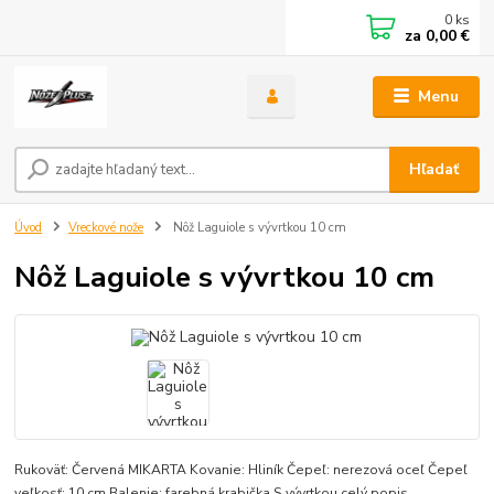
0
ks
za
0,00 €
Menu
Hľadať
Úvod
Vreckové nože
Nôž Laguiole s vývrtkou 10 cm
Nôž Laguiole s vývrtkou 10 cm
Rukoväť: Červená MIKARTA Kovanie: Hliník Čepeľ: nerezová oceľ Čepeľ
veľkosť: 10 cm Balenie: farebná krabička S vývrtkou
celý popis