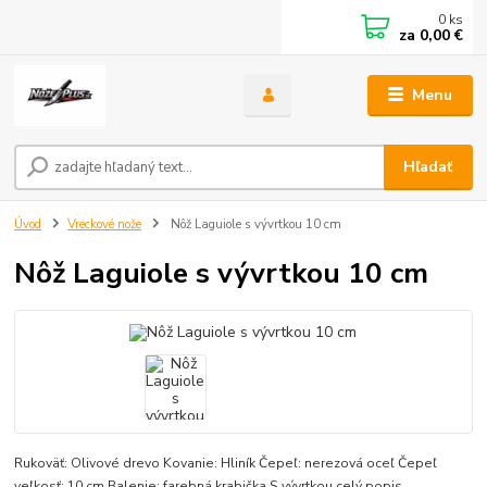
0
ks
za
0,00 €
Menu
Hľadať
Úvod
Vreckové nože
Nôž Laguiole s vývrtkou 10 cm
Nôž Laguiole s vývrtkou 10 cm
Rukoväť: Olivové drevo Kovanie: Hliník Čepeľ: nerezová oceľ Čepeľ
veľkosť: 10 cm Balenie: farebná krabička S vývrtkou
celý popis