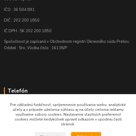
IČO : 36 504 891
DIČ : 202 200 1850
IČ DPH : SK 202 200 1850
Spoločnosť je zapísaná v Obchodnom registri Okresného súdu Prešov,
Oddiel : Sro, Vložka číslo : 16138/P
Telefón
+421 905 622 625
Pre základnú funkčnosť, spríjemnenie používania webu, analytické
účely a v prípade udelenia súhlasu aj na účely cielenia reklamy
využívame súbory cookies. Nastavenie vlastných preferencií
obchod@nozeplus.sk
cookies môžete kedykoľvek upraviť odkazom v spodnej časti
stránok.