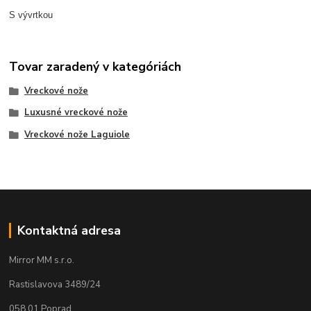
S vývrtkou
Tovar zaradený v kategóriách
Vreckové nože
Luxusné vreckové nože
Vreckové nože Laguiole
Kontaktná adresa
Mirror MM s.r.o.
Rastislavova 3489/24
058 01 Poprad