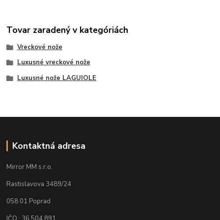
Tovar zaradený v kategóriách
Vreckové nože
Luxusné vreckové nože
Luxusné nože LAGUIOLE
Kontaktná adresa
Mirror MM s.r.o.
Rastislavova 3489/24
058 01 Poprad
IČO : 36 504 891