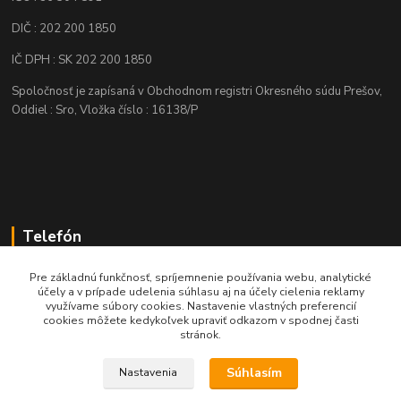
DIČ : 202 200 1850
IČ DPH : SK 202 200 1850
Spoločnosť je zapísaná v Obchodnom registri Okresného súdu Prešov,
Oddiel : Sro, Vložka číslo : 16138/P
Telefón
+421 905 622 625
Pre základnú funkčnosť, spríjemnenie používania webu, analytické
účely a v prípade udelenia súhlasu aj na účely cielenia reklamy
využívame súbory cookies. Nastavenie vlastných preferencií
obchod@nozeplus.sk
cookies môžete kedykoľvek upraviť odkazom v spodnej časti
stránok.
Súhlasím
Nastavenia