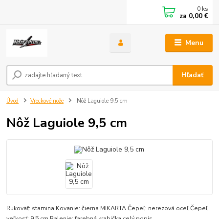
0
ks
za
0,00 €
Menu
Hľadať
Úvod
Vreckové nože
Nôž Laguiole 9,5 cm
Nôž Laguiole 9,5 cm
Rukoväť: stamina Kovanie: čierna MIKARTA Čepeľ: nerezová oceľ Čepeľ
veľkosť: 9,5 cm Balenie: farebná krabička
celý popis