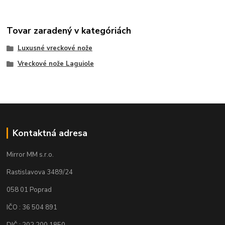
Tovar zaradený v kategóriách
Luxusné vreckové nože
Vreckové nože Laguiole
Kontaktná adresa
Mirror MM s.r.o.
Rastislavova 3489/24
058 01 Poprad
IČO : 36 504 891