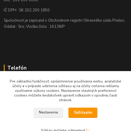
DIČ : 202 200 1850
IČ DPH : SK 202 200 1850
Spoločnosť je zapísaná v Obchodnom registri Okresného súdu Prešov,
Oddiel : Sro, Vložka číslo : 16138/P
Telefón
+421 905 622 625
Pre základnú funkčnosť, spríjemnenie používania webu, analytické
účely a v prípade udelenia súhlasu aj na účely cielenia reklamy
využívame súbory cookies. Nastavenie vlastných preferencií
obchod@nozeplus.sk
cookies môžete kedykoľvek upraviť odkazom v spodnej časti
stránok.
Súhlasím
Nastavenia
Súhlas môžete odmietnuť
tu
.