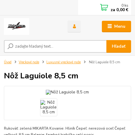
0
ks
za
0,00 €
Menu
Hľadať
Úvod
Vreckové nože
Luxusné vreckové nože
Nôž Laguiole 8,5 cm
Nôž Laguiole 8,5 cm
Rukoväť: zelená MIKARTA Kovanie: Hliník Čepeľ: nerezová oceľ Čepeľ
veľkosť: 8,5 cm Balenie: farebná krabička
celý popis