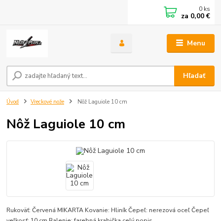
0
ks
za
0,00 €
Menu
Hľadať
Úvod
Vreckové nože
Nôž Laguiole 10 cm
Nôž Laguiole 10 cm
Rukoväť: Červená MIKARTA Kovanie: Hliník Čepeľ: nerezová oceľ Čepeľ
veľkosť: 10 cm Balenie: farebná krabička
celý popis