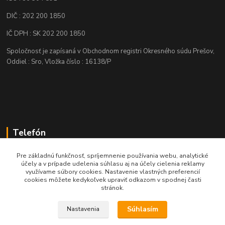
DIČ : 202 200 1850
IČ DPH : SK 202 200 1850
Spoločnosť je zapísaná v Obchodnom registri Okresného súdu Prešov,
Oddiel : Sro, Vložka číslo : 16138/P
Telefón
+421 905 622 625
Pre základnú funkčnosť, spríjemnenie používania webu, analytické
účely a v prípade udelenia súhlasu aj na účely cielenia reklamy
využívame súbory cookies. Nastavenie vlastných preferencií
obchod@nozeplus.sk
cookies môžete kedykoľvek upraviť odkazom v spodnej časti
stránok.
Súhlasím
Nastavenia