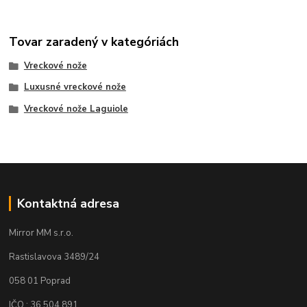
Tovar zaradený v kategóriách
Vreckové nože
Luxusné vreckové nože
Vreckové nože Laguiole
Kontaktná adresa
Mirror MM s.r.o.
Rastislavova 3489/24
058 01 Poprad
IČO : 36 504 891