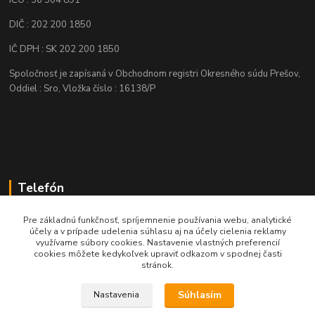
IČO : 36 504 891
DIČ : 202 200 1850
IČ DPH : SK 202 200 1850
Spoločnosť je zapísaná v Obchodnom registri Okresného súdu Prešov,
Oddiel : Sro, Vložka číslo : 16138/P
Telefón
+421 905 622 625
Pre základnú funkčnosť, spríjemnenie používania webu, analytické
účely a v prípade udelenia súhlasu aj na účely cielenia reklamy
využívame súbory cookies. Nastavenie vlastných preferencií
obchod@nozeplus.sk
cookies môžete kedykoľvek upraviť odkazom v spodnej časti
stránok.
Súhlasím
Nastavenia