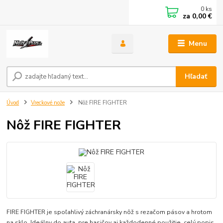
0
ks
za
0,00 €
Menu
Hľadať
Úvod
Vreckové nože
Nôž FIRE FIGHTER
Nôž FIRE FIGHTER
FIRE FIGHTER je spoľahlivý záchranársky nôž s rezačom pásov a hrotom
na sklo. Ideálny do auta, pre hasičov aj každodenné použitie.
celý popis