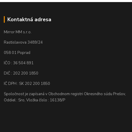
Kontaktná adresa
Mirror MM s.r.o.
Rastislavova 3489/24
058 01 Poprad
IČO : 36 504 891
DIČ : 202 200 1850
IČ DPH : SK 202 200 1850
Spoločnosť je zapísaná v Obchodnom registri Okresného súdu Prešov,
Oddiel : Sro, Vložka číslo : 16138/P