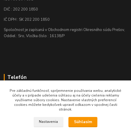
DIČ : 202 200 1850
IČ DPH : SK 202 200 1850
Spoločnosť je zapísaná v Obchodnom registri Okresného súdu Prešov,
Oddiel : Sro, Vložka číslo : 16138/P
Telefón
+421 905 622 625
Pre základnú funkčnosť, spríjemnenie používania webu, analytické
účely a v prípade udelenia súhlasu aj na účely cielenia reklamy
využívame súbory cookies. Nastavenie vlastných preferencií
obchod@nozeplus.sk
cookies môžete kedykoľvek upraviť odkazom v spodnej časti
stránok.
Súhlasím
Nastavenia