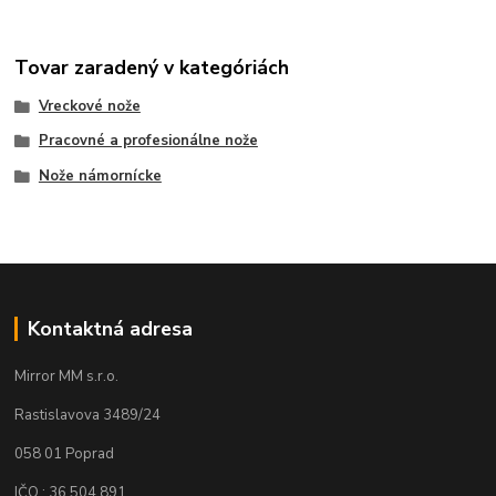
Tovar zaradený v kategóriách
Vreckové nože
Pracovné a profesionálne nože
Nože námornícke
Kontaktná adresa
Mirror MM s.r.o.
Rastislavova 3489/24
058 01 Poprad
IČO : 36 504 891