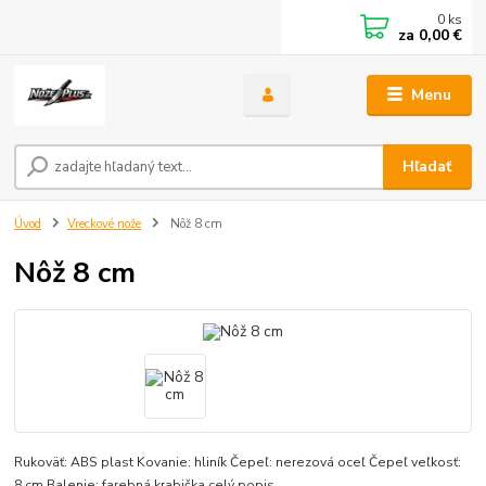
0
ks
za
0,00 €
Menu
Hľadať
Úvod
Vreckové nože
Nôž 8 cm
Nôž 8 cm
Rukoväť: ABS plast Kovanie: hliník Čepeľ: nerezová oceľ Čepeľ veľkosť:
8 cm Balenie: farebná krabička
celý popis