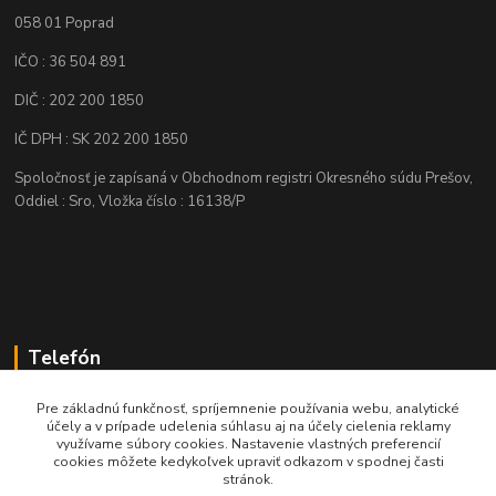
058 01 Poprad
IČO : 36 504 891
DIČ : 202 200 1850
IČ DPH : SK 202 200 1850
Spoločnosť je zapísaná v Obchodnom registri Okresného súdu Prešov,
Oddiel : Sro, Vložka číslo : 16138/P
Telefón
+421 905 622 625
Pre základnú funkčnosť, spríjemnenie používania webu, analytické
účely a v prípade udelenia súhlasu aj na účely cielenia reklamy
využívame súbory cookies. Nastavenie vlastných preferencií
obchod@nozeplus.sk
cookies môžete kedykoľvek upraviť odkazom v spodnej časti
stránok.