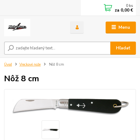
0
ks
za
0,00 €
Menu
Hľadať
Úvod
Vreckové nože
Nôž 8 cm
Nôž 8 cm