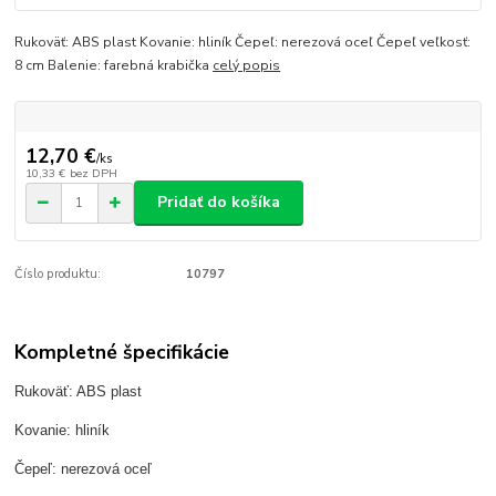
Rukoväť: ABS plast Kovanie: hliník Čepeľ: nerezová oceľ Čepeľ veľkosť:
8 cm Balenie: farebná krabička
celý popis
12,70 €
/
ks
10,33 €
bez DPH
Pridať do košíka
Číslo produktu:
10797
Kompletné špecifikácie
Rukoväť: ABS plast
Kovanie: hliník
Čepeľ: nerezová oceľ