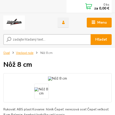
0
ks
za
0,00 €
Menu
Hľadať
Úvod
Vreckové nože
Nôž 8 cm
Nôž 8 cm
Rukoväť: ABS plast Kovanie: hliník Čepeľ: nerezová oceľ Čepeľ veľkosť:
8 cm Balenie: farebná krabička
celý popis