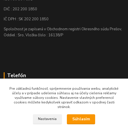
DIČ : 202 200 1850
IČ DPH : SK 202 200 1850
Spoločnosť je zapísaná v Obchodnom registri Okresného súdu Prešov,
Oddiel : Sro, Vložka číslo : 16138/P
Telefón
+421 905 622 625
Pre základnú funkčnosť, spríjemnenie používania webu, analytické
účely a v prípade udelenia súhlasu aj na účely cielenia reklamy
využívame súbory cookies. Nastavenie vlastných preferencií
obchod@nozeplus.sk
cookies môžete kedykoľvek upraviť odkazom v spodnej časti
stránok.
Súhlasím
Nastavenia