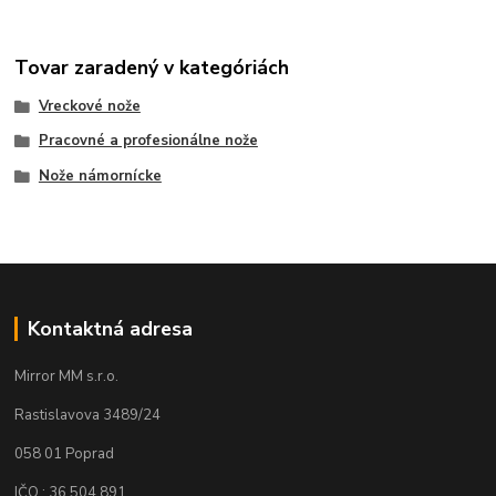
Tovar zaradený v kategóriách
Vreckové nože
Pracovné a profesionálne nože
Nože námornícke
Kontaktná adresa
Mirror MM s.r.o.
Rastislavova 3489/24
058 01 Poprad
IČO : 36 504 891